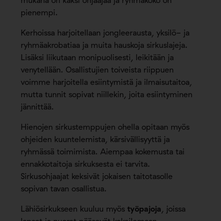
mukana on kaksi ohjaajaa ja ryhmäkoko on
pienempi.
Kerhoissa harjoitellaan jongleerausta, yksilö- ja
ryhmäakrobatiaa ja muita hauskoja sirkuslajeja.
Lisäksi liikutaan monipuolisesti, leikitään ja
venytellään. Osallistujien toiveista riippuen
voimme harjoitella esiintymistä ja ilmaisutaitoa,
mutta tunnit sopivat niillekin, joita esiintyminen
jännittää.
Hienojen sirkustemppujen ohella opitaan myös
ohjeiden kuuntelemista, kärsivällisyyttä ja
ryhmässä toimimista. Aiempaa kokemusta tai
ennakkotaitoja sirkuksesta ei tarvita.
Sirkusohjaajat keksivät jokaisen taitotasolle
sopivan tavan osallistua.
Lähiösirkukseen kuuluu myös
työpajoja
, joissa