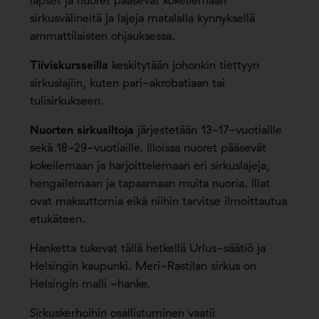
lapset ja nuoret pääsevät kokeilemaan
sirkusvälineitä ja lajeja matalalla kynnyksellä
ammattilaisten ohjauksessa.
Tiiviskursseilla
keskitytään johonkin tiettyyn
sirkuslajiin, kuten pari-akrobatiaan tai
tulisirkukseen.
Nuorten sirkusiltoja
järjestetään 13-17-vuotiaille
sekä 18-29-vuotiaille. Illoissa nuoret pääsevät
kokeilemaan ja harjoittelemaan eri sirkuslajeja,
hengailemaan ja tapaamaan muita nuoria. Illat
ovat maksuttomia eikä niihin tarvitse ilmoittautua
etukäteen.
Hanketta tukevat tällä hetkellä Urlus-säätiö ja
Helsingin kaupunki. Meri-Rastilan sirkus on
Helsingin malli -hanke.
Sirkuskerhoihin osallistuminen vaatii