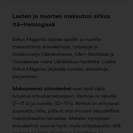
Lasten ja nuorten maksuton sirkus
Itä-Helsingissä
Sirkus Magenta tarjoaa lapsille ja nuorille
maksuttomia sirkuskerhoja, työpajoja ja
tiiviskursseja Itäkeskuksessa, Meri-Rastilassa ja
Vuosaaressa osana Lähiösirkus-hanketta. Lisäksi
Sirkus Magenta järjestää nuorten sirkusiltoja
perjantaisin.
Maksuttomat sirkuskerhot
ovat hyvä väylä
tutustua sirkusharrastukseen. Kerhoja on lapsille
(7–11 v) ja nuorille (12–17v). Kerhot on erityisesti
suunnattu niille, joilla ei olisi muuten taloudellista
mahdollisuutta harrastaa. Matalan kynnyksen
sirkuskerhot sopivat hyvin myös erityislapsille, sillä