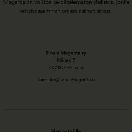
Magenta on voittoa tavoittelematon yhdistys, jonka
erityisosaaminen on sosiaalinen sirkus.
Sirkus Magenta ry
Itäkatu 7
00930 Helsinki
toimisto@sirkusmagenta.fi
Harrastajille