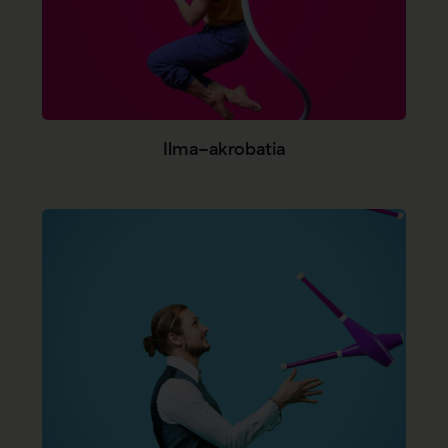
Ilma-akrobatia