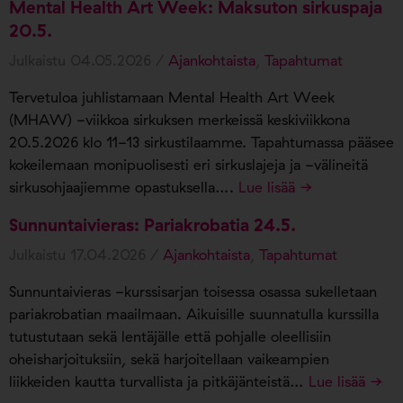
Mental Health Art Week: Maksuton sirkuspaja
20.5.
Julkaistu 04.05.2026 /
Ajankohtaista
,
Tapahtumat
Tervetuloa juhlistamaan Mental Health Art Week
(MHAW) -viikkoa sirkuksen merkeissä keskiviikkona
20.5.2026 klo 11-13 sirkustilaamme. Tapahtumassa pääsee
kokeilemaan monipuolisesti eri sirkuslajeja ja -välineitä
sirkusohjaajiemme opastuksella….
Lue lisää →
Sunnuntaivieras: Pariakrobatia 24.5.
Julkaistu 17.04.2026 /
Ajankohtaista
,
Tapahtumat
Sunnuntaivieras -kurssisarjan toisessa osassa sukelletaan
pariakrobatian maailmaan. Aikuisille suunnatulla kurssilla
tutustutaan sekä lentäjälle että pohjalle oleellisiin
oheisharjoituksiin, sekä harjoitellaan vaikeampien
liikkeiden kautta turvallista ja pitkäjänteistä…
Lue lisää →