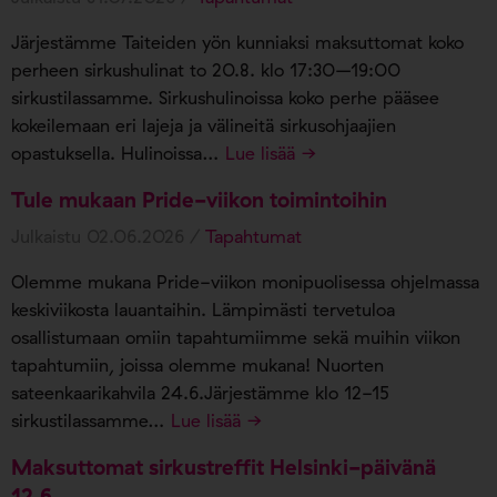
Järjestämme Taiteiden yön kunniaksi maksuttomat koko
perheen sirkushulinat to 20.8. klo 17:30–19:00
sirkustilassamme. Sirkushulinoissa koko perhe pääsee
kokeilemaan eri lajeja ja välineitä sirkusohjaajien
opastuksella. Hulinoissa…
Lue lisää →
Tule mukaan Pride-viikon toimintoihin
Julkaistu 02.06.2026 /
Tapahtumat
Olemme mukana Pride-viikon monipuolisessa ohjelmassa
keskiviikosta lauantaihin. Lämpimästi tervetuloa
osallistumaan omiin tapahtumiimme sekä muihin viikon
tapahtumiin, joissa olemme mukana! Nuorten
sateenkaarikahvila 24.6.Järjestämme klo 12-15
sirkustilassamme…
Lue lisää →
Maksuttomat sirkustreffit Helsinki-päivänä
12.6.