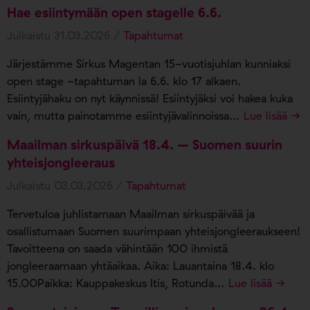
Hae esiintymään open stagelle 6.6.
Julkaistu 31.03.2026 /
Tapahtumat
Järjestämme Sirkus Magentan 15-vuotisjuhlan kunniaksi
open stage -tapahtuman la 6.6. klo 17 alkaen.
Esiintyjähaku on nyt käynnissä! Esiintyjäksi voi hakea kuka
vain, mutta painotamme esiintyjävalinnoissa…
Lue lisää →
Maailman sirkuspäivä 18.4. – Suomen suurin
yhteisjongleeraus
Julkaistu 03.03.2026 /
Tapahtumat
Tervetuloa juhlistamaan Maailman sirkuspäivää ja
osallistumaan Suomen suurimpaan yhteisjongleeraukseen!
Tavoitteena on saada vähintään 100 ihmistä
jongleeraamaan yhtäaikaa. Aika: Lauantaina 18.4. klo
15.00Paikka: Kauppakeskus Itis, Rotunda…
Lue lisää →