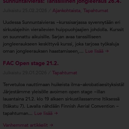
Sunnuntaivieras: Tanssillinen jongleeraus 26.4.
Julkaistu 25.02.2026 /
Ajankohtaista
,
Tapahtumat
Uudessa Sunnuntaivieras -kurssisarjassa syvennytään eri
sirkuslajeihin vierailevien huippuohjaajien johdolla. Kurssit
on suunnattu aikuisille. Sarjan avaa tanssilliseen
jongleeraukseen keskittyvä kurssi, joka tarjoaa työkaluja
oman jongleerauksen haastamiseen,…
Lue lisää →
FAC Open stage 21.2.
Julkaistu 29.01.2026 /
Tapahtumat
Tervetuloa nauttimaan huikeista ilma-akrobatiaesityksistä!
Järjestämme yleisölle avoimen open stage -illan
lauantaina 21.2. klo 19 alkaen sirkustilassamme Itiksessä
(Itäkatu 7). Lavalla nähdään Finnish Aerial Convention -
tapahtuman…
Lue lisää →
Vanhemmat artikkelit →