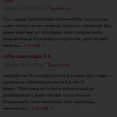
Julkaistu 02.06.2026 /
Tapahtumat
Tule mukaan leikkimielisille sirkustreffeille tutustumaan
uusiin ihmisiin rennon yhdessä tekemisen merkeissä! Illan
aikana kokeillaan eri sirkuslajeja, kuten jongleerausta,
tasapainoilua ja ilmaradalla pomppimista, sekä tehdään
hauskoja…
Lue lisää →
Juhla open stage 6.6.
Julkaistu 18.05.2026 /
Tapahtumat
Järjestämme 15-vuotisjuhlamme kunniaksi open stage -
tapahtuman sirkustilassamme la 6.6. klo 17
alkaen. Ohjelmassa on huikeita sirkusesityksiä ja
yleisökilpailuja! Lavalla nähdään muun muassa
jongleerausta, ilma-akrobatiaa, tuoli-akrobatiaa,
vannetanssia…
Lue lisää →