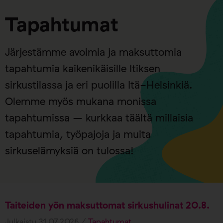
Tapahtumat
Järjestämme avoimia ja maksuttomia
tapahtumia kaikenikäisille Itiksen
sirkustilassa ja eri puolilla Itä-Helsinkiä.
Olemme myös mukana monissa
tapahtumissa – kurkkaa täältä millaisia
tapahtumia, työpajoja ja muita
sirkuselämyksiä on tulossa!
Taiteiden yön maksuttomat sirkushulinat 20.8.
Julkaistu 31.07.2026 /
Tapahtumat