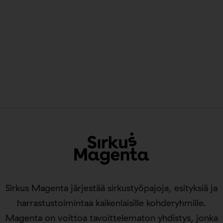
Sirkus Magenta järjestää sirkustyöpajoja, esityksiä ja
harrastustoimintaa kaikenlaisille kohderyhmille.
Magenta on voittoa tavoittelematon yhdistys, jonka