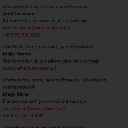
Harrastusryhmät, talous, punnertaminen
Antti Leinonen
Kirstunvartija, voimamies ja sirkusohjaaja
antti.leinonen@sirkusmagenta.fi
+358 50 539 8265
Hankkeet, kumppanuudet, paperinpyöritys
Maija Iltanen
Toimistotaikuri ja sosiaalisen sirkuksen tuottaja
tuottaja@sirkusmagenta.fi
Markkinointi, some, sirkuselämykset, tilavuokraus,
mediayhteistyö
Marjo Rinne
Elämysakrobaatti ja markkinointituottaja
marjo.rinne@sirkusmagenta.fi
+358 45 787 46889
Sosiaalinen sirkus, vapaaehtoistoiminta