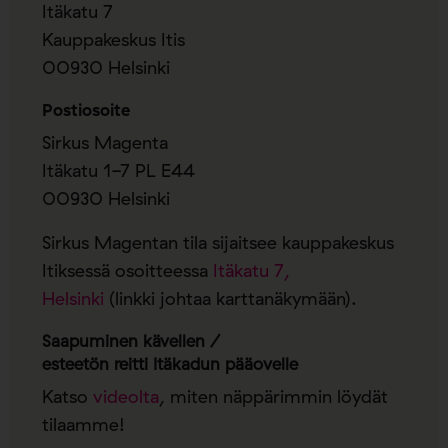
Itäkatu 7
Kauppakeskus Itis
00930 Helsinki
Postiosoite
Sirkus Magenta
Itäkatu 1-7 PL E44
00930 Helsinki
Sirkus Magentan tila sijaitsee kauppakeskus
Itiksessä osoitteessa
Itäkatu 7,
Helsinki
(linkki johtaa karttanäkymään).
Saapuminen kävellen /
esteetön reitti Itäkadun pääovelle
Katso
videolta
, miten näppärimmin löydät
tilaamme!