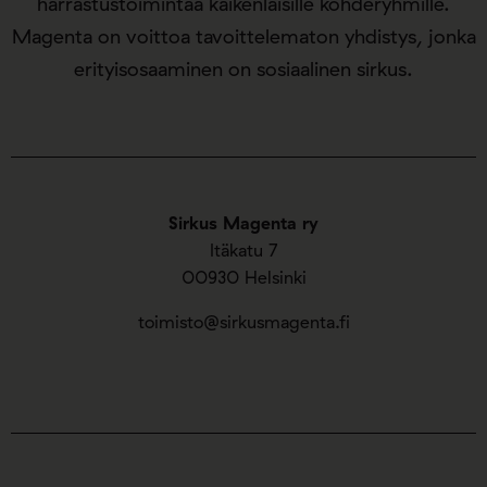
harrastustoimintaa kaikenlaisille kohderyhmille.
Magenta on voittoa tavoittelematon yhdistys, jonka
erityisosaaminen on sosiaalinen sirkus.
Sirkus Magenta ry
Itäkatu 7
00930 Helsinki
toimisto@sirkusmagenta.fi