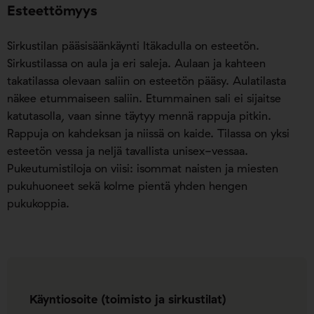
Esteettömyys
Sirkustilan pääsisäänkäynti Itäkadulla on esteetön.
Sirkustilassa on aula ja eri saleja. Aulaan ja kahteen
takatilassa olevaan saliin on esteetön pääsy. Aulatilasta
näkee etummaiseen saliin. Etummainen sali ei sijaitse
katutasolla, vaan sinne täytyy mennä rappuja pitkin.
Rappuja on kahdeksan ja niissä on kaide. Tilassa on yksi
esteetön vessa ja neljä tavallista unisex-vessaa.
Pukeutumistiloja on viisi: isommat naisten ja miesten
pukuhuoneet sekä kolme pientä yhden hengen
pukukoppia.
Käyntiosoite (toimisto ja sirkustilat)