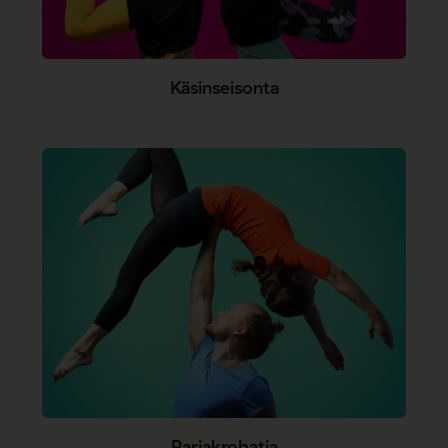
Käsinseisonta
Pariakrobatia