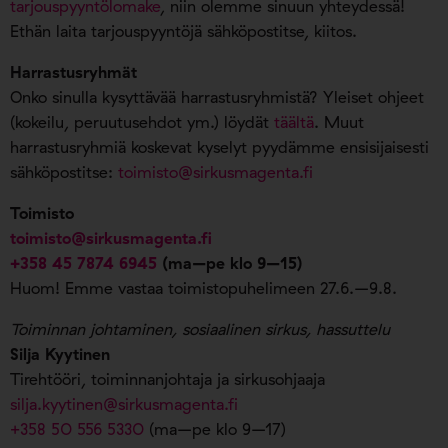
tarjouspyyntölomake
, niin olemme sinuun yhteydessä!
Ethän laita tarjouspyyntöjä sähköpostitse, kiitos.
Harrastusryhmät
Onko sinulla kysyttävää harrastusryhmistä? Yleiset ohjeet
(kokeilu, peruutusehdot ym.) löydät
täältä
. Muut
harrastusryhmiä koskevat kyselyt pyydämme ensisijaisesti
sähköpostitse:
toimisto@sirkusmagenta.fi
Toimisto
toimisto@sirkusmagenta.fi
+358 45 7874 6945
(ma–pe klo 9–15)
Huom! Emme vastaa toimistopuhelimeen 27.6.–9.8.
Toiminnan johtaminen, sosiaalinen sirkus, hassuttelu
Silja Kyytinen
Tirehtööri, toiminnanjohtaja ja sirkusohjaaja
silja.kyytinen@sirkusmagenta.fi
+358 50 556 5330
(ma–pe klo 9–17)