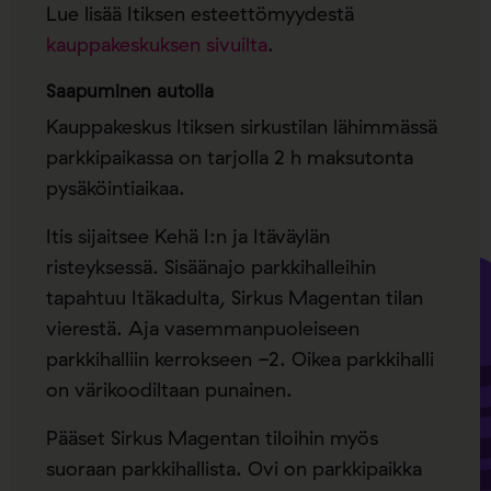
Lue lisää Itiksen esteettömyydestä
kauppakeskuksen sivuilta
.
Saapuminen autolla
Kauppakeskus Itiksen sirkustilan lähimmässä
parkkipaikassa on tarjolla 2 h maksutonta
pysäköintiaikaa.
Itis sijaitsee Kehä I:n ja Itäväylän
risteyksessä. Sisäänajo parkkihalleihin
tapahtuu Itäkadulta, Sirkus Magentan tilan
vierestä. Aja vasemmanpuoleiseen
parkkihalliin kerrokseen -2. Oikea parkkihalli
on värikoodiltaan punainen.
Pääset Sirkus Magentan tiloihin myös
suoraan parkkihallista. Ovi on parkkipaikka