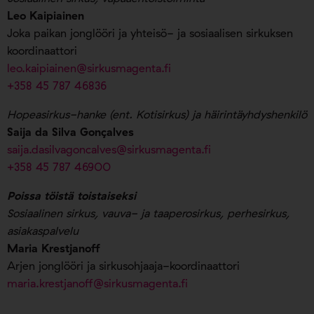
Leo Kaipiainen
Joka paikan jonglööri ja yhteisö- ja sosiaalisen sirkuksen
koordinaattori
leo.kaipiainen@sirkusmagenta.fi
+358 45 787 46836
Hopeasirkus-hanke (ent. Kotisirkus) ja häirintäyhdyshenkilö
Saija da Silva Gonçalves
saija.dasilvagoncalves@sirkusmagenta.fi
+358 45 787 46900
Poissa töistä toistaiseksi
Sosiaalinen sirkus, vauva- ja taaperosirkus, perhesirkus,
asiakaspalvelu
Maria Krestjanoff
Arjen jonglööri ja sirkusohjaaja-koordinaattori
maria.krestjanoff@sirkusmagenta.fi