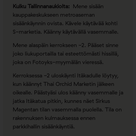
Kulku Tallinnanaukiolta:
Mene sisään
kauppakeskukseen metroaseman
sisäänkäynnin ovista. Kävele käytävää kohti
S-marketia. Käänny käytävällä vasemmalle.
Mene alaspäin kerrokseen -2. Pääset sinne
joko liukuportailla tai esteettömästi hissillä,
joka on Fotoyks-myymälän vieressä.
Kerroksessa -2 uloskäynti Itäkadulle löytyy,
kun käännyt Thai Orchid Marketin jälkeen
oikealle. Päästyäsi ulos käänny vasemmalle ja
jatka Itäkatua pitkin, kunnes näet Sirkus
Magentan tilan vasemmalla puolella. Tila on
rakennuksen kulmauksessa ennen
parkkihallin sisäänkäyntiä.