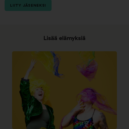
LIITY JÄSENEKSI
Lisää elämyksiä