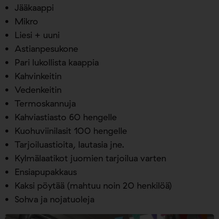
Jääkaappi
Mikro
Liesi + uuni
Astianpesukone
Pari lukollista kaappia
Kahvinkeitin
Vedenkeitin
Termoskannuja
Kahviastiasto 60 hengelle
Kuohuviinilasit 100 hengelle
Tarjoiluastioita, lautasia jne.
Kylmälaatikot juomien tarjoilua varten
Ensiapupakkaus
Kaksi pöytää (mahtuu noin 20 henkilöä)
Sohva ja nojatuoleja