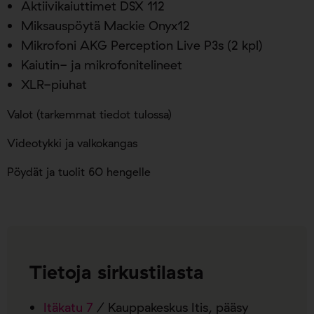
Aktiivikaiuttimet DSX 112
Miksauspöytä Mackie Onyx12
Mikrofoni AKG Perception Live P3s (2 kpl)
Kaiutin- ja mikrofonitelineet
XLR-piuhat
Valot (tarkemmat tiedot tulossa)
Videotykki ja valkokangas
Pöydät ja tuolit 60 hengelle
Tietoja sirkustilasta
Itäkatu 7
/ Kauppakeskus Itis, pääsy