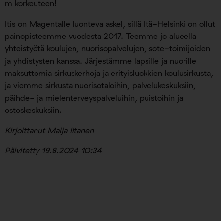
m korkeuteen!
Itis on Magentalle luonteva askel, sillä Itä-Helsinki on ollut
painopisteemme vuodesta 2017. Teemme jo alueella
yhteistyötä koulujen, nuorisopalvelujen, sote-toimijoiden
ja yhdistysten kanssa. Järjestämme lapsille ja nuorille
maksuttomia sirkuskerhoja ja erityisluokkien koulusirkusta,
ja viemme sirkusta nuorisotaloihin, palvelukeskuksiin,
päihde- ja mielenterveyspalveluihin, puistoihin ja
ostoskeskuksiin.
Kirjoittanut Maija Iltanen
Päivitetty 19.8.2024 10:34