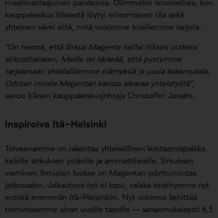
maailmanlaajuinen pandemia. Olimmekin ikionnellisia, kun
kauppakeskus Itiksestä löytyi erinomainen tila sekä
yhteinen sävel siitä, mitä voisimme toisillemme tarjota.
”On hienoa, että Sirkus Magenta valitsi Itiksen uudeksi
sirkustilakseen. Meille on tärkeää, että pystymme
tarjoamaan yhteisöllemme elämyksiä ja uusia kokemuksia.
Odotan innolla Magentan kanssa alkavaa yhteistyötä”
,
sanoo Itiksen kauppakeskusjohtaja Christoffer Jansén.
Inspiroiva Itä-Helsinki
Toiveenamme on rakentaa yhteisöllinen kohtaamispaikka
kaikille sirkuksen ystäville ja ammattilaisille. Sirkuksen
vieminen ihmisten luokse on Magentan ydintoimintaa
jatkossakin. Jalkautuva työ ei lopu, vaikka keskitymme nyt
entistä enemmän Itä-Helsinkiin. Nyt voimme kehittää
toimintaamme aivan uusille tasoille – sananmukaisesti 6,5