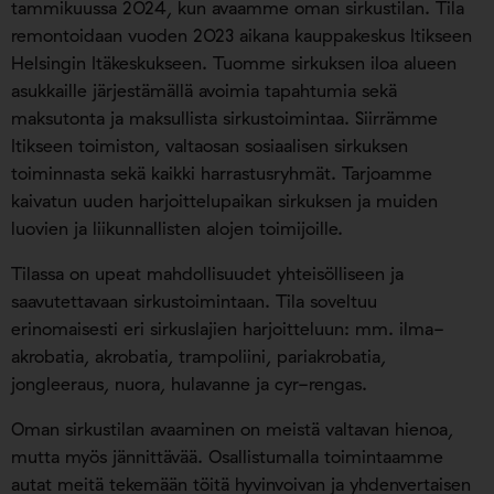
tammikuussa 2024, kun avaamme oman sirkustilan. Tila
remontoidaan vuoden 2023 aikana kauppakeskus Itikseen
Helsingin Itäkeskukseen. Tuomme sirkuksen iloa alueen
asukkaille järjestämällä avoimia tapahtumia sekä
maksutonta ja maksullista sirkustoimintaa. Siirrämme
Itikseen toimiston, valtaosan sosiaalisen sirkuksen
toiminnasta sekä kaikki harrastusryhmät. Tarjoamme
kaivatun uuden harjoittelupaikan sirkuksen ja muiden
luovien ja liikunnallisten alojen toimijoille.
Tilassa on upeat mahdollisuudet yhteisölliseen ja
saavutettavaan sirkustoimintaan. Tila soveltuu
erinomaisesti eri sirkuslajien harjoitteluun: mm. ilma-
akrobatia, akrobatia, trampoliini, pariakrobatia,
jongleeraus, nuora, hulavanne ja cyr-rengas.
Oman sirkustilan avaaminen on meistä valtavan hienoa,
mutta myös jännittävää. Osallistumalla toimintaamme
autat meitä tekemään töitä hyvinvoivan ja yhdenvertaisen