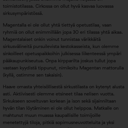
toimistotilassa. Cirkossa on ollut hyvä kasvaa luovassa
sirkusympäristössä.
Magentalla ei ole ollut yhtä tiettyä opetustilaa, vaan
ryhmiä on ollut enimmillään jopa 30 eri tilassa yhtä aikaa.
Magentalaiset onkin voinut tunnistaa värikkäitä
sirkusvälineitä pursuilevista kestokasseista, kun olemme
sinkoilleet opetuspaikkoihin julkisessa liikenteessä ympäri
pääkaupunkiseutua. Onpa kirpparilta joskus tullut jopa
vastaan kyydistä tippunut, nimikoitu Magentan mattorulla
(kyllä, ostimme sen takaisin).
Haave omasta yhteisöllisestä sirkustilasta on kytenyt alusta
asti. Aktiivisesti olemme etsineet tilaa nelisen vuotta.
Sirkukseen soveltuvan korkean ja ison sekä sijainniltaan
hyvän tilan löytäminen ei ole ollut helppoa. Matkalle on
mahtunut muun muassa kaupallisille toimijoille
menetettyjä tiloja, pitkiä sopimusneuvotteluita ja yksi