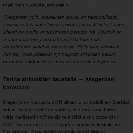
maailman puolesta jatkossakin.
“Magentan ydin, sosiaalinen sirkus, on taloudellisesti,
sosiaalisesti ja alueellisesti saavutettavaa. Siksi keskeinen
sijainti on meille onnistumisen perusta. Itä-Helsinki on
monimuotoinen ympäristö ja sirkustoiminnan
kehittäminen siellä on innostavaa. Siellä asuu valtavasti
ihmisiä, jotka pääsevät nyt helposti sirkuksen pariin”
,
riemuitsee Sirkus Magentan tirehtööri Silja Kyytinen.
Tarina sirkustilan taustalla – Magentan
karavaani
Magenta on vuodesta 2011 alkaen ollut todellinen kiertävä
sirkus. Vastaperustetun yhdistyksen muutama hassu
(kirjaimellisesti!) työntekijä teki töitä ensin kotoa käsin.
2012 muutimme Cirko – Uuden sirkuksen keskukseen
Suvilahteen, jossa ehdimme majailla neljässä eri