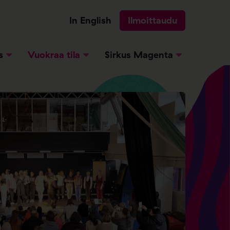
In English
Ilmoittaudu
s
Vuokraa tila
Sirkus Magenta