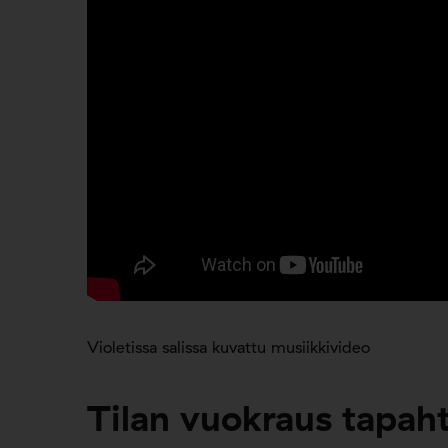
Violetissa salissa kuvattu musiikkivideo
Tilan vuokraus tapah