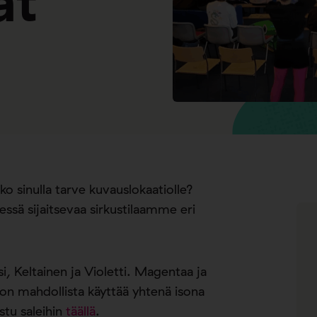
at
o sinulla tarve kuvauslokaatiolle?
sä sijaitsevaa sirkustilaamme eri
i, Keltainen ja Violetti.
Magentaa ja
li on mahdollista käyttää yhtenä isona
ustu saleihin
täällä
.