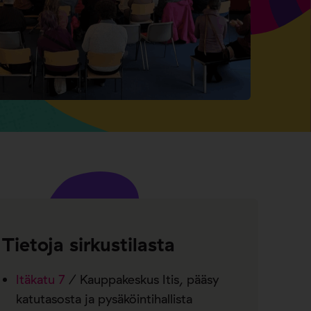
Tietoja sirkustilasta
Itäkatu 7
/ Kauppakeskus Itis, pääsy
katutasosta ja pysäköintihallista