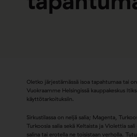
tapahtum
Oletko järjestämässä isoa tapahtumaa tai onk
Vuokraamme Helsingissä kauppakeskus Itikses
käyttötarkoituksiin.
Sirkustilassa on neljä salia; Magenta, Turkoos
Turkoosia salia sekä Keltaista ja Violettia sa
salina tai erotella ne toisistaan verholla. Tut