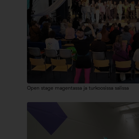
Open stage magentassa ja turkoosissa salissa