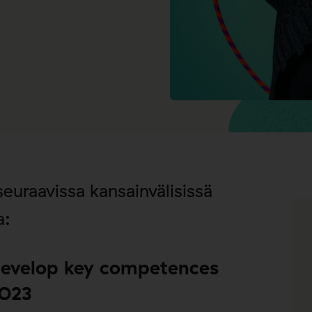
euraavissa kansainvälisissä
a:
develop key competences
2023