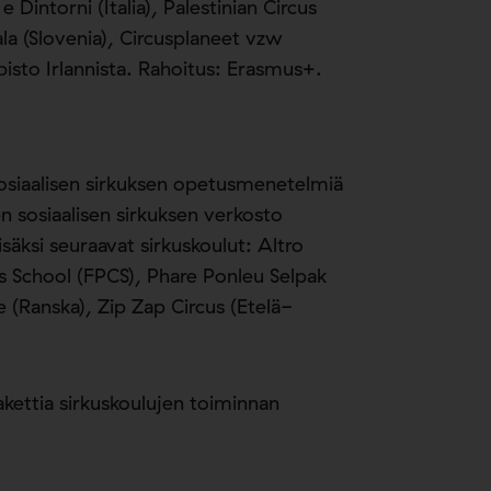
 Dintorni (Italia), Palestinian Circus
la (Slovenia), Circusplaneet vzw
opisto Irlannista. Rahoitus: Erasmus+.
 sosiaalisen sirkuksen opetusmenetelmiä
en sosiaalisen sirkuksen verkosto
säksi seuraavat sirkuskoulut: Altro
cus School (FPCS), Phare Ponleu Selpak
(Ranska), Zip Zap Circus (Etelä-
kettia sirkuskoulujen toiminnan