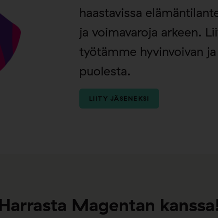
haastavissa elämäntilantei
ja voimavaroja arkeen. Li
työtämme hyvinvoivan ja
puolesta.
LIITY JÄSENEKSI
Harrasta Magentan kanssa