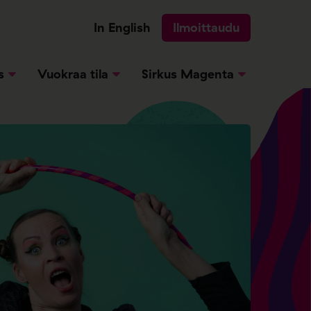
In English
Ilmoittaudu
s
Vuokraa tila
Sirkus Magenta