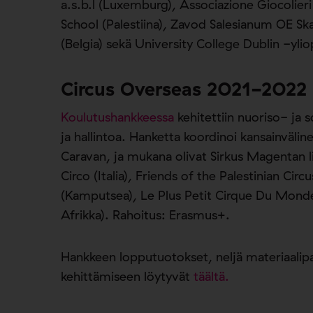
a.s.b.l (Luxemburg), Associazione Giocolieri e
School (Palestiina), Zavod Salesianum OE Ska
(Belgia) sekä University College Dublin -yli
Circus Overseas 2021-2022
Koulutushankkeessa
kehitettiin nuoriso- ja
ja hallintoa. Hanketta koordinoi kansainvälin
Caravan, ja mukana olivat Sirkus Magentan li
Circo (Italia), Friends of the Palestinian Cir
(Kamputsea), Le Plus Petit Cirque Du Monde 
Afrikka). Rahoitus: Erasmus+.
Hankkeen lopputuotokset, neljä materiaalipa
kehittämiseen löytyvät
täältä.