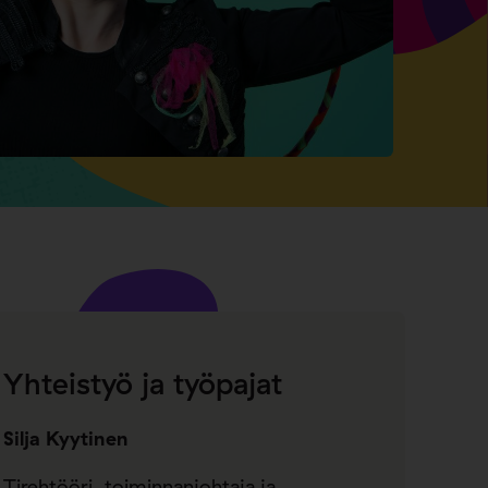
Yhteistyö ja työpajat
Silja Kyytinen
Tirehtööri, toiminnanjohtaja ja