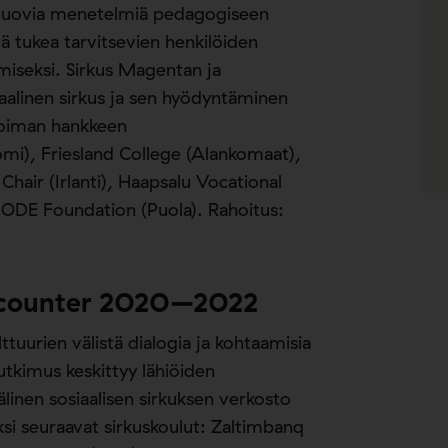
n luovia menetelmiä pedagogiseen
 tukea tarvitsevien henkilöiden
ymiseksi. Sirkus Magentan ja
alinen sirkus ja sen hyödyntäminen
noiman hankkeen
mi), Friesland College (Alankomaat),
air (Irlanti), Haapsalu Vocational
MODE Foundation (Puola). Rahoitus:
 Encounter 2020–2022
tuurien välistä dialogia ja kohtaamisia
tkimus keskittyy lähiöiden
älinen sosiaalisen sirkuksen verkosto
si seuraavat sirkuskoulut: Zaltimbanq