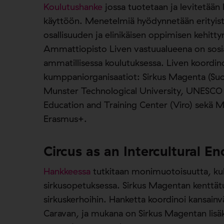
Koulutushanke
jossa tuotetaan ja levitetää
käyttöön. Menetelmiä hyödynnetään erityistä
osallisuuden ja elinikäisen oppimisen kehitt
Ammattiopisto Liven vastuualueena on sosia
ammatillisessa koulutuksessa. Liven koordi
kumppaniorganisaatiot: Sirkus Magenta (Suo
Munster Technological University, UNESCO Ch
Education and Training Center (Viro) sekä 
Erasmus+.
Circus as an Intercultural
Hankkeessa
tutkitaan monimuotoisuutta, kult
sirkusopetuksessa. Sirkus Magentan kenttätu
sirkuskerhoihin. Hanketta koordinoi kansainv
Caravan, ja mukana on Sirkus Magentan lisäk