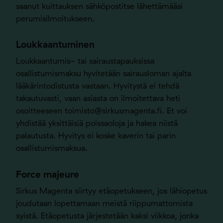
saanut kuittauksen sähköpostitse lähettämääsi
perumisilmoitukseen.
Loukkaantuminen
Loukkaantumis- tai sairaustapauksissa
osallistumismaksu hyvitetään sairausloman ajalta
lääkärintodistusta vastaan. Hyvitystä ei tehdä
takautuvasti, vaan asiasta on ilmoitettava heti
osoitteeseen
toimisto@sirkusmagenta.fi
. Et voi
yhdistää yksittäisiä poissaoloja ja hakea niistä
palautusta. Hyvitys ei koske kaverin tai parin
osallistumismaksua.
Force majeure
Sirkus Magenta siirtyy etäopetukseen, jos lähiopetus
joudutaan lopettamaan meistä riippumattomista
syistä. Etäopetusta järjestetään kaksi viikkoa, jonka