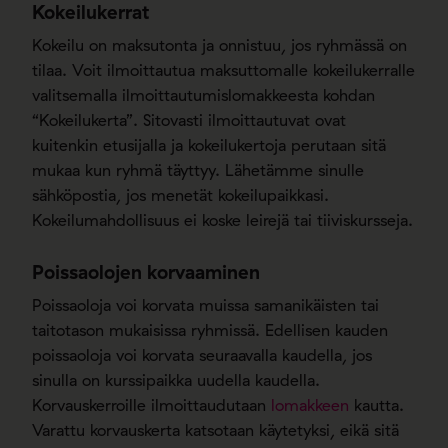
Kokeilukerrat
Kokeilu on maksutonta ja onnistuu, jos ryhmässä on
tilaa. Voit ilmoittautua maksuttomalle kokeilukerralle
valitsemalla ilmoittautumislomakkeesta kohdan
“Kokeilukerta”. Sitovasti ilmoittautuvat ovat
kuitenkin etusijalla ja kokeilukertoja perutaan sitä
mukaa kun ryhmä täyttyy. Lähetämme sinulle
sähköpostia, jos menetät kokeilupaikkasi.
Kokeilumahdollisuus ei koske leirejä tai tiiviskursseja.
Poissaolojen korvaaminen
Poissaoloja voi korvata muissa samanikäisten tai
taitotason mukaisissa ryhmissä. Edellisen kauden
poissaoloja voi korvata seuraavalla kaudella, jos
sinulla on kurssipaikka uudella kaudella.
Korvauskerroille ilmoittaudutaan
lomakkeen
kautta.
Varattu korvauskerta katsotaan käytetyksi, eikä sitä