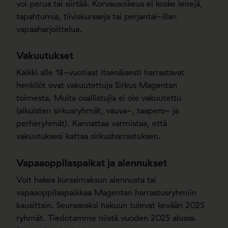
voi perua tai siirtää. Korvausoikeus ei koske leirejä,
tapahtumia, tiiviskursseja tai perjantai-illan
vapaaharjoittelua.
Vakuutukset
Kaikki alle 18-vuotiaat itsenäisesti harrastavat
henkilöt ovat vakuutettuja Sirkus Magentan
toimesta. Muita osallistujia ei ole vakuutettu
(aikuisten sirkusryhmät, vauva-, taapero- ja
perheryhmät). Kannattaa varmistaa, että
vakuutuksesi kattaa sirkusharrastuksen.
Vapaaoppilaspaikat ja alennukset
Voit hakea kurssimaksun alennusta tai
vapaaoppilaspaikkaa Magentan harrastusryhmiin
kausittain. Seuraavaksi hakuun tulevat kevään 2025
ryhmät. Tiedotamme niistä vuoden 2025 alussa.