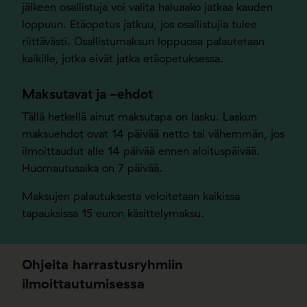
jälkeen osallistuja voi valita haluaako jatkaa kauden
loppuun. Etäopetus jatkuu, jos osallistujia tulee
riittävästi. Osallistumaksun loppuosa palautetaan
kaikille, jotka eivät jatka etäopetuksessa.
Maksutavat ja -ehdot
Tällä hetkellä ainut maksutapa on lasku. Laskun
maksuehdot ovat 14 päivää netto tai vähemmän, jos
ilmoittaudut alle 14 päivää ennen aloituspäivää.
Huomautusaika on 7 päivää.
Maksujen palautuksesta veloitetaan kaikissa
tapauksissa 15 euron käsittelymaksu.
Ohjeita harrastusryhmiin
ilmoittautumisessa