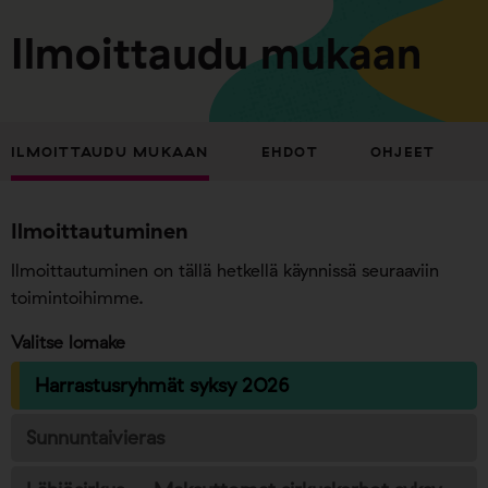
Ilmoittaudu mukaan
ILMOITTAUDU MUKAAN
EHDOT
OHJEET
Ilmoittautuminen
Ilmoittautuminen on tällä hetkellä käynnissä seuraaviin
toimintoihimme.
Valitse lomake
Harrastusryhmät syksy 2026
Sunnuntaivieras