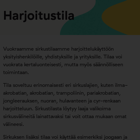
Harjoitustila
Vuokraamme sirkustilaamme harjoittelukäyttöön
yksityishenkilöille, yhdistyksille ja yrityksille. Tilaa voi
vuokrata kertaluonteisesti, mutta myös säännölliseen
toimintaan.
Tila soveltuu erinomaisesti eri sirkuslajien, kuten ilma-
akrobatian, akrobatian, trampoliinin, pariakrobatian,
jongleerauksen, nuoran, hulavanteen ja cyr-renkaan
harjoitteluun.
Sirkustilasta löytyy laaja valikoima
sirkusvälineitä lainattavaksi tai voit ottaa mukaan omat
välineesi.
Sirkuksen lisäksi tilaa voi käyttää esimerkiksi joogaan ja