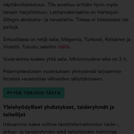
näyttämötaisteluun. Tila soveltuu erittäin hyvin myös
tanssin harjoitteluun. Lattiamateriaalina on Harlequin
Allegro akrobatia- ja tanssilattia. Tilassa ei toistaiseksi ole
peilejä.
Sirkustilassa on neljä salia; Magenta, Turkoosi, Keltainen ja
Violetti. Tutustu saleihin
täällä
.
Vuokrahinta koskee yhtä salia. Minimivuokra-aika on 2 h.
Pidempikestoisen vuokrauksen yhteydessä tarjoamme
ilmaista varastotilaa välineiden säilyttämiseen.
PYYDÄ TARJOUS TÄSTÄ
Yleishyödylliset yhdistykset, taideryhmät ja
taiteilijat
Haluamme tukea voittoa tavoittelemattomien taide-,
sirkus- ja tanssiryhmien sekä taiteilijoiden toimintaa