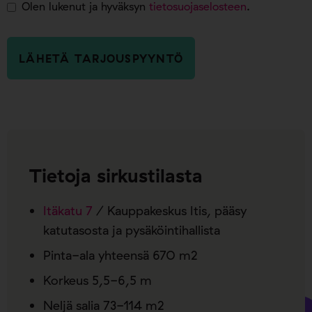
Olen lukenut ja hyväksyn
tietosuojaselosteen
.
Tietoja sirkustilasta
Itäkatu 7
/ Kauppakeskus Itis, pääsy
katutasosta ja pysäköintihallista
Pinta-ala yhteensä 670 m2
Korkeus 5,5-6,5 m
Neljä salia 73-114 m2