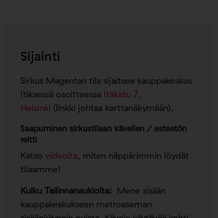
Sijainti
Sirkus Magentan tila sijaitsee kauppakeskus
Itiksessä osoitteessa
Itäkatu 7,
Helsinki
(linkki johtaa karttanäkymään).
Saapuminen sirkustilaan kävellen / esteetön
reitti
Katso
videolta
, miten näppärimmin löydät
tilaamme!
Kulku Tallinnanaukiolta:
Mene sisään
kauppakeskukseen metroaseman
sisäänkäynnin ovista. Kävele käytävää kohti