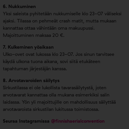
6. Nukkuminen
Yksi saleista pyhitetään nukkumiselle klo 23-07 väliseksi
ajaksi. Tilassa on pehmeät crash matit, mutta mukaan
kannattaa ottaa vähintään oma makuupussi.
Majoittuminen maksaa 20 €.
7. Kulkeminen yöaikaan
Ulko-ovet ovat lukossa klo 23-07. Jos sinun tarvitsee
käydä ulkona tuona aikana, sovi siitä etukäteen
tapahtuman järjestäjän kanssa.
8. Arvotavaroiden säilytys
Sirkustilassa ei ole lukollista tavarasäilytystä, joten
arvotavarat kannattaa olla mukana esimerkiksi salin
laidassa. Yön yli majoittujille on mahdollisuus säilyttää
arvotavaroista sirkustilan lukitussa toimistossa.
Seuraa Instagramissa
@finnishaerialconvention