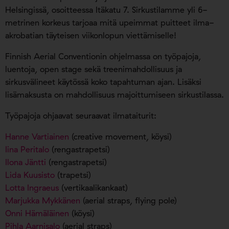
Helsingissä, osoitteessa Itäkatu 7. Sirkustilamme yli 6-
metrinen korkeus tarjoaa mitä upeimmat puitteet ilma-
akrobatian täyteisen viikonlopun viettämiselle!
Finnish Aerial Conventionin ohjelmassa on työpajoja,
luentoja, open stage sekä treenimahdollisuus ja
sirkusvälineet käytössä koko tapahtuman ajan. Lisäksi
lisämaksusta on mahdollisuus majoittumiseen sirkustilassa.
Työpajoja ohjaavat seuraavat ilmataiturit:
Hanne Vartiainen
(creative movement, köysi)
Iina Peritalo
(rengastrapetsi)
Ilona Jäntti
(rengastrapetsi)
Lida Kuusisto
(trapetsi)
Lotta Ingraeus
(vertikaalikankaat)
Marjukka Mykkänen
(aerial straps, flying pole)
Onni Hämäläinen
(köysi)
Pihla Aarnisalo
(aerial straps)