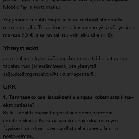
MobilePay ja korttimaksu.
Yöpyminen tapahtumapaikalla on mahdollista omalla
makuupussilla. Turvallisuus- ja kustannussyistä yöpyminen
maksaa 20 € ja se on sallittu vain aikuisille (+18).
Yhteystiedot
Jos sinulla on kysyttävää tapahtumasta tai haluat auttaa
tapahtuman järjestämisessä, ota yhteyttä
saija.dasilvagoncalves@sirkusmagenta.fi
.
UKK
1. Tarvitsenko osallistuakseni aiempaa kokemusta ilma-
akrobatiasta?
Kyllä. Tapahtumassa harjoitellaan edistyneempiä
ilmatekniikoita. Kaksi päivää ilma-akroilua on myös
fyysisesti rankkaa, joten osallistujalla tulee olla mm.
nostovoimaa.