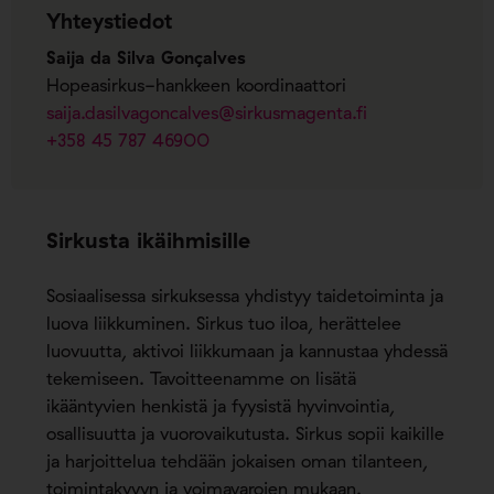
Yhteystiedot
Saija da Silva Gonçalves
Hopeasirkus-hankkeen koordinaattori
saija.dasilvagoncalves@sirkusmagenta.fi
+358 45 787 46900
Sirkusta ikäihmisille
Sosiaalisessa sirkuksessa yhdistyy taidetoiminta ja
luova liikkuminen. Sirkus tuo iloa, herättelee
luovuutta, aktivoi liikkumaan ja kannustaa yhdessä
tekemiseen. Tavoitteenamme on lisätä
ikääntyvien henkistä ja fyysistä hyvinvointia,
osallisuutta ja vuorovaikutusta. Sirkus sopii kaikille
ja harjoittelua tehdään jokaisen oman tilanteen,
toimintakyvyn ja voimavarojen mukaan.