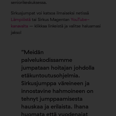
seniorikeskuksessa.
Sirkusjumpat voi katsoa ilmaiseksi netissä
Lämpiöstä
tai Sirkus Magentan
YouTube-
kanavalta
– klikkaa linkeistä ja valitse haluamasi
jakso!
”Meidän
palvelukodissamme
jumpataan hoitajan johdolla
etäkuntoutusohjelmia.
Sirkusjumppa väreineen ja
innostavine hahmoineen on
tehnyt jumppaamisesta
hauskaa ja erilaista. Ihana
huomata että vuodenajat