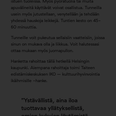
istuen tuoleissa. Myös pyörätuolia tai muita
apuvälineitä käyttävät voivat osallistua. Tunneilla
usein myös jutustellaan, venytellään ja tehdään
yhdessä hauskoja leikkejä. Tuntien kesto on 45-
60 minuuttia.
Tunneille voit pukeutua sellaisiin vaatteisiin, joissa
sinun on mukava olla ja liikkua. Voit halutessasi
ottaa mukaan myös juomapullon.
Hanketta rahoittaa tällä hetkellä Helsingin
kaupunki. Aiempana rahoittaja toimi Taiteen
edistämiskeskuksen IKO – kulttuurihyvinvointia
ikäihmisille -hanke.
”Ystävällistä, aina iloa
tuottavaa yllätyksellistä,
omien kykyjen löytämistä.