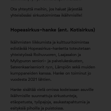
Ota yhteyttä meihin, jos haluat järjestää
yhteisössäsi sirkustoimintaa ikäihmisille!
Hopeasirkus-hanke (ent. Kotisirkus)
Ikäihmisten liikkumista ja kulttuuritoimintaa
edistävää Hopeasirkus-hanketta toteutetaan
yhteistyössä Roihuvuoren, Laajasalon ja
Myllypuron seniori- ja palvelukeskusten,
Sateenkaariseniorit ry:n, Lämpiön sekä muiden
kumppaneiden kanssa. Hanke on toiminut jo
vuodesta 2021 lähtien.
Hanke sisältää vielä omissa kodeissaan asuville
ikäihmisille suunnattuja sirkustunteja,
etäopetusta, työpajoja, asukastapahtumia ja
esityksiä pihoilla ja puistoissa.