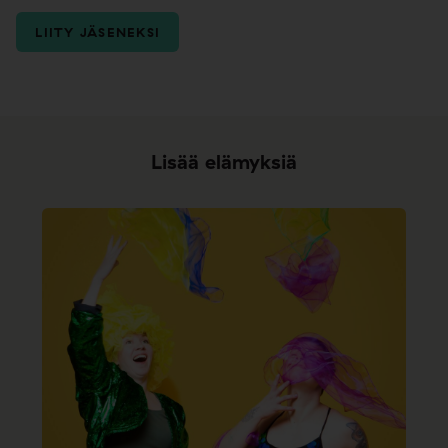
LIITY JÄSENEKSI
Lisää elämyksiä