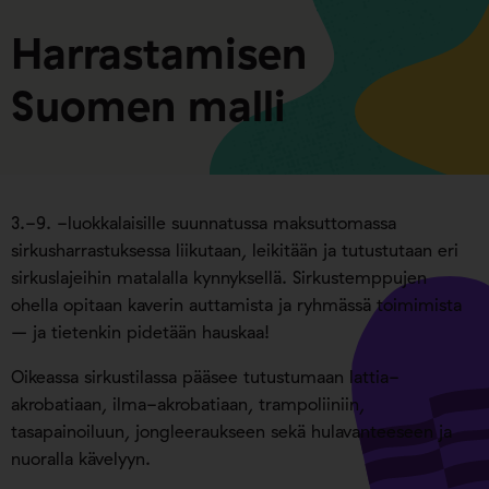
Harrastamisen
Suomen malli
3.-9. -luokkalaisille suunnatussa maksuttomassa
sirkusharrastuksessa liikutaan, leikitään ja tutustutaan eri
sirkuslajeihin matalalla kynnyksellä. Sirkustemppujen
ohella opitaan kaverin auttamista ja ryhmässä toimimista
– ja tietenkin pidetään hauskaa!
Oikeassa sirkustilassa pääsee tutustumaan lattia-
akrobatiaan, ilma-akrobatiaan, trampoliiniin,
tasapainoiluun, jongleeraukseen sekä hulavanteeseen ja
nuoralla kävelyyn.