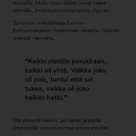
vuotiaille. Myös muun ikäiset voivat hakea
ryhmään, ilmoittautumistilanteesta riippuen.
Toiminnan mahdollistaa Suomen
Kulttuurirahaston Uudenmaan rahaston Taidetta
yhdessä -apuraha.
“Kaikki otettiin porukkaan,
kaikki oli yhtä. Vaikka joku
oli pois, tuntui että sai
tukea, vaikka oli joku
heikko hetki.”
Ota yhteyttä meihin, jos haluat järjestää
yhteisössäsi sirkustoimintaa erityisryhmille!