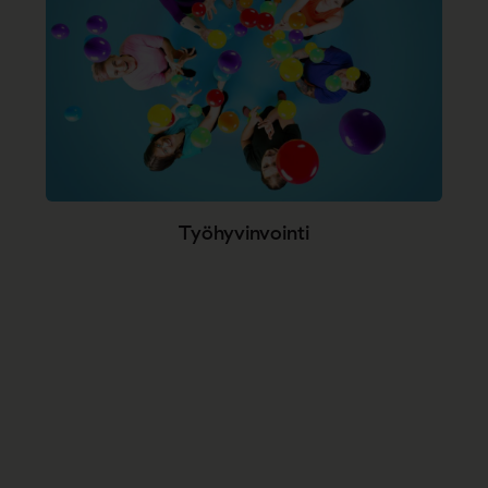
Työhyvinvointi