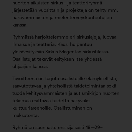
nuorten aikuisten sirkus- ja teatteriryhmä
järjestetään vuosittain ja projekteja on tehty mm.
näkövammaisten ja mielenterveyskuntoutujien
kanssa.
Ryhmässä harjoittelemme eri sirkuslajeja, luovaa
ilmaisua ja teatteria. Kausi huipentuu
yleisöesityksiin Sirkus Magentan sirkustilassa.
Osallistujat tekevät esityksen itse yhdessä
ohjaajien kanssa.
Tavoitteena on tarjota osallistujille elämyksellistä,
saavutettavaa ja yhteisöllistä taidetoimintaa sekä
tuoda kehitysvammaisten ja autismikirjon nuorten
tekemää esittävää taidetta näkyväksi
kulttuuriareenoille. Osallistuminen on
maksutonta.
Ryhmä on suunnattu ensisijaisesti 18–29-