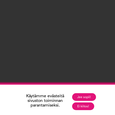
Käytämme evästeitä
Jee sopii!
sivuston toiminnan
parantamiseksi.
Ei kiitos!