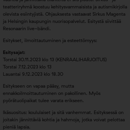
teatteriryhmä koostuu kehitysvammaisista ja autismikirjolla
olevista esiintyjistä. Ohjauksesta vastaavat Sirkus Magenta
ja Helsingin kaupungin nuorisopalvelut. Esitystä siivittää
Resonaarin live-bändi.
Esitykset, ilmoittautuminen ja esteettömyys:
Esitysajat:
Torstai 30.11.2023 klo 13 (KENRAALIHARJOITUS)
Torstai 7.12.2023 klo 13
Lauantai 9.12.2023 klo 18.30
Esitykseen on vapaa pääsy, mutta
ennakkoilmoittautuminen on pakollinen. Myös
pyörätuolipaikat tulee varata erikseen.
Ikäsuositus: koululaiset ja sitä vanhemmat. Esityksessä on
joitakin jännittäviä kohtia ja hahmoja, jotka voivat pelottaa
pieniä lapsia.