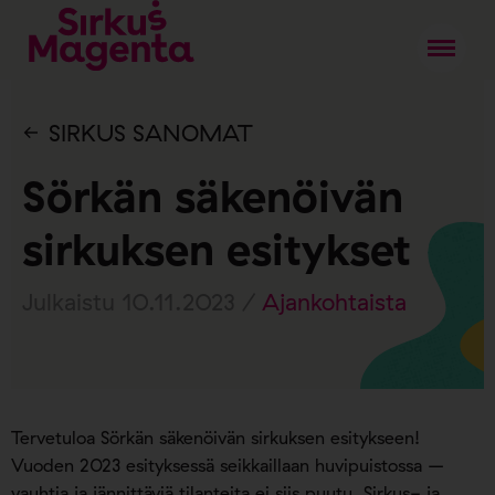
SIRKUS SANOMAT
Sörkän säkenöivän
sirkuksen esitykset
Julkaistu 10.11.2023 /
Ajankohtaista
Tervetuloa Sörkän säkenöivän sirkuksen esitykseen!
Vuoden 2023 esityksessä seikkaillaan huvipuistossa –
vauhtia ja jännittäviä tilanteita ei siis puutu. Sirkus- ja