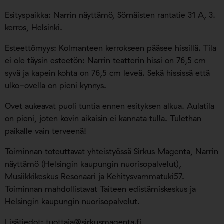
Esityspaikka: Narrin näyttämö, Sörnäisten rantatie 31 A, 3.
kerros, Helsinki.
Esteettömyys: Kolmanteen kerrokseen pääsee hissillä. Tila
ei ole täysin esteetön: Narrin teatterin hissi on 76,5 cm
syvä ja kapein kohta on 76,5 cm leveä. Sekä hississä että
ulko-ovella on pieni kynnys.
Ovet aukeavat puoli tuntia ennen esityksen alkua. Aulatila
on pieni, joten kovin aikaisin ei kannata tulla. Tulethan
paikalle vain terveenä!
Toiminnan toteuttavat yhteistyössä Sirkus Magenta, Narrin
näyttämö (Helsingin kaupungin nuorisopalvelut),
Musiikkikeskus Resonaari ja Kehitysvammatuki57.
Toiminnan mahdollistavat Taiteen edistämiskeskus ja
Helsingin kaupungin nuorisopalvelut.
Lisätiedot:
tuottaja@sirkusmagenta.fi