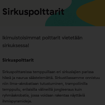
Sirkuspolttarit
Ikimuistoisimmat polttarit vietetään
sirkuksessa!
Sirkuspolttarit
Sirkuspolttareissa temppuillaan eri sirkuslajien parissa
hikeä ja naurua säästelemättä. Sirkustilassamme onnistuu
niin ilma-akrobatiaan tutustuminen, trampoliinilla
temppuilu, erilaisilla välineillä jongleeraus kuin
ryhmäakrobatia, jossa voidaan rakentaa näyttäviä
ihmispyramideja.