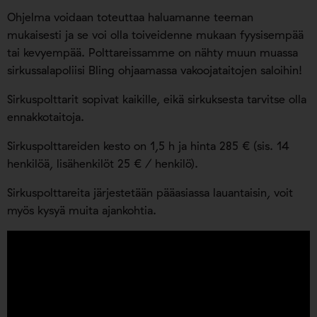
Ohjelma voidaan toteuttaa haluamanne teeman
mukaisesti ja se voi olla toiveidenne mukaan fyysisempää
tai kevyempää. Polttareissamme on nähty muun muassa
sirkussalapoliisi Bling ohjaamassa vakoojataitojen saloihin!
Sirkuspolttarit sopivat kaikille, eikä sirkuksesta tarvitse olla
ennakkotaitoja.
Sirkuspolttareiden kesto on 1,5 h ja hinta 285 € (sis. 14
henkilöä, lisähenkilöt 25 € / henkilö).
Sirkuspolttareita järjestetään pääasiassa lauantaisin, voit
myös kysyä muita ajankohtia.