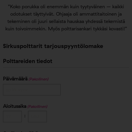
”Koko porukka oli enemmän kuin tyytyväinen – kaikki
odotukset täyttyivät. Ohjaaja oli ammattitaitoinen ja
tekeminen oli juuri sellaista hauskaa yhdessä tekemistä
kuin toivoimmekin. Myös polttarisankari tykkäsi kovasti!”
Sirkuspolttarit tarjouspyyntölomake
Polttareiden tiedot
Päivämäärä
(Pakollinen)
PP
dot
Aloitusaika
KK
(Pakollinen)
dot
:
VVVV
Tunnit
Minuutit