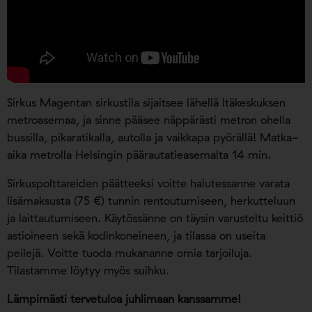
Sirkus Magentan sirkustila sijaitsee lähellä Itäkeskuksen
metroasemaa, ja sinne pääsee näppärästi metron ohella
bussilla, pikaratikalla, autolla ja vaikkapa pyörällä! Matka-
aika metrolla Helsingin päärautatieasemalta 14 min.
Sirkuspolttareiden päätteeksi voitte halutessanne varata
lisämaksusta (75 €) tunnin rentoutumiseen, herkutteluun
ja laittautumiseen. Käytössänne on täysin varusteltu keittiö
astioineen sekä kodinkoneineen, ja tilassa on useita
peilejä. Voitte tuoda mukananne omia tarjoiluja.
Tilastamme löytyy myös suihku.
Lämpimästi tervetuloa juhlimaan kanssamme!