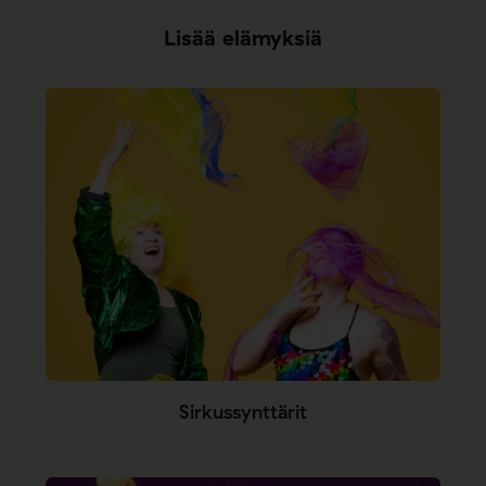
Lisää elämyksiä
Sirkussynttärit