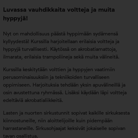
Luvassa vauhdikkaita voltteja ja muita
hyppyjä!
Nyt on mahdollisuus päästä hyppimään sydämensä
kyllyydestä! Kurssilla harjoitellaan erilaisia voltteja ja
hyppyjä turvallisesti. Käytössä on akrobatiamattoja,
ilmarata, erilaisia trampoliineja sekä muita välineitä.
Kurssilla keskitytään volttien ja hyppyjen vaatimiin
perusominaisuuksiin ja tekniikoiden turvalliseen
oppimiseen. Harjoituksia tehdään yksin apuvälineillä ja
osin avustettuna ryhmässä. Lisäksi käydään läpi voltteja
edeltäviä akrobatialiikkeitä.
Lasten ja nuorten sirkustunnit sopivat kaikille sirkuksesta
kiinnostuneille, niin aloittelijoille kuin pidempään
harrastaneille. Sirkusohjaajat keksivät jokaiselle sopivan
tavan osallistua.