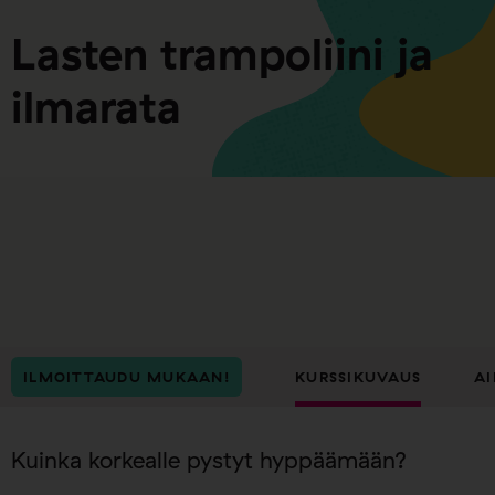
Lasten trampoliini ja
ilmarata
ILMOITTAUDU MUKAAN!
KURSSIKUVAUS
AI
Kuinka korkealle pystyt hyppäämään?