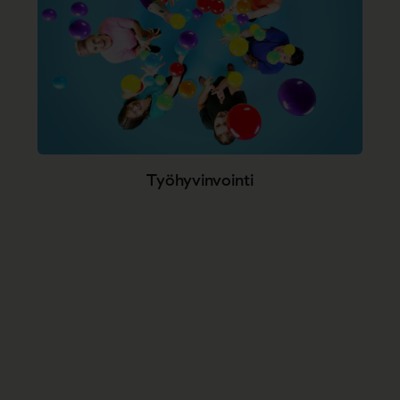
Työhyvinvointi