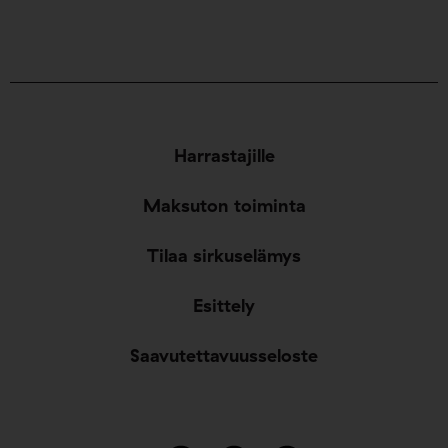
Harrastajille
Maksuton toiminta
Tilaa sirkuselämys
Esittely
Saavutettavuusseloste