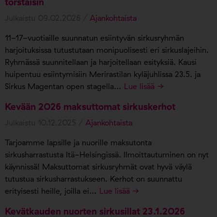
torstaisin
Julkaistu 09.02.2026 /
Ajankohtaista
11-17-vuotiaille suunnatun esiintyvän sirkusryhmän
harjoituksissa tutustutaan monipuolisesti eri sirkuslajeihin.
Ryhmässä suunnitellaan ja harjoitellaan esityksiä. Kausi
huipentuu esiintymisiin Merirastilan kyläjuhlissa 23.5. ja
Sirkus Magentan open stagella…
Lue lisää →
Kevään 2026 maksuttomat sirkuskerhot
Julkaistu 10.12.2025 /
Ajankohtaista
Tarjoamme lapsille ja nuorille maksutonta
sirkusharrastusta Itä-Helsingissä. Ilmoittautuminen on nyt
käynnissä! Maksuttomat sirkusryhmät ovat hyvä väylä
tutustua sirkusharrastukseen. Kerhot on suunnattu
erityisesti heille, joilla ei…
Lue lisää →
Kevätkauden nuorten sirkusillat 23.1.2026