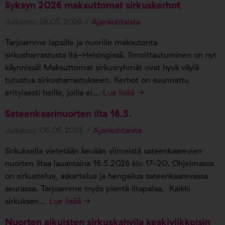
Syksyn 2026 maksuttomat sirkuskerhot
Julkaistu 28.05.2026 /
Ajankohtaista
Tarjoamme lapsille ja nuorille maksutonta
sirkusharrastusta Itä-Helsingissä. Ilmoittautuminen on nyt
käynnissä! Maksuttomat sirkusryhmät ovat hyvä väylä
tutustua sirkusharrastukseen. Kerhot on suunnattu
erityisesti heille, joilla ei…
Lue lisää →
Sateenkaarinuorten ilta 16.5.
Julkaistu 06.05.2026 /
Ajankohtaista
Sirkuksella vietetään kevään viimeistä sateenkaarevien
nuorten iltaa lauantaina 16.5.2026 klo 17-20. Ohjelmassa
on sirkustelua, askartelua ja hengailua sateenkaarevassa
seurassa. Tarjoamme myös pientä iltapalaa. Kaikki
sirkuksen…
Lue lisää →
Nuorten aikuisten sirkuskahvila keskiviikkoisin