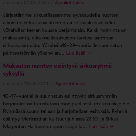
Julkaistu 01.07.2026 /
Ajankohtaista
Järjestämme sirkustilassamme syyskaudella nuorten
aikuisten sirkuskahvilatoimintaa keskiviikkoisin sekä
yökahvilan kerran kuussa perjantaisin. Kaikki toiminta on
maksutonta, eikä osallistuakseen tarvitse aiempaa
sirkuskokemusta. Yökahvila18-29-vuotiaille suunnatun
päihteettömän yökahvilan…
Lue lisää →
Maksuton nuorten esiintyvä sirkusryhmä
syksyllä
Julkaistu 10.06.2026 /
Ajankohtaista
10-17-vuotiaille suunnatun esiintyvän sirkusryhmän
harjoituksissa tutustutaan monipuolisesti eri sirkuslajeihin.
Ryhmässä suunnitellaan ja harjoitellaan esityksiä. Ryhmä
esiintyy Merirastilan kulttuurijuhlassa 23.10. ja Sirkus
Magentan Halloween open stagella…
Lue lisää →