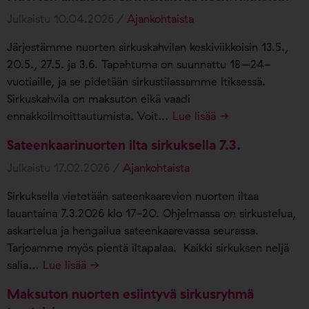
Julkaistu 10.04.2026 /
Ajankohtaista
Järjestämme nuorten sirkuskahvilan keskiviikkoisin 13.5.,
20.5., 27.5. ja 3.6. Tapahtuma on suunnattu 18–24-
vuotiaille, ja se pidetään sirkustilassamme Itiksessä.
Sirkuskahvila on maksuton eikä vaadi
ennakkoilmoittautumista. Voit…
Lue lisää →
Sateenkaarinuorten ilta sirkuksella 7.3.
Julkaistu 17.02.2026 /
Ajankohtaista
Sirkuksella vietetään sateenkaarevien nuorten iltaa
lauantaina 7.3.2026 klo 17-20. Ohjelmassa on sirkustelua,
askartelua ja hengailua sateenkaarevassa seurassa.
Tarjoamme myös pientä iltapalaa. Kaikki sirkuksen neljä
salia…
Lue lisää →
Maksuton nuorten esiintyvä sirkusryhmä