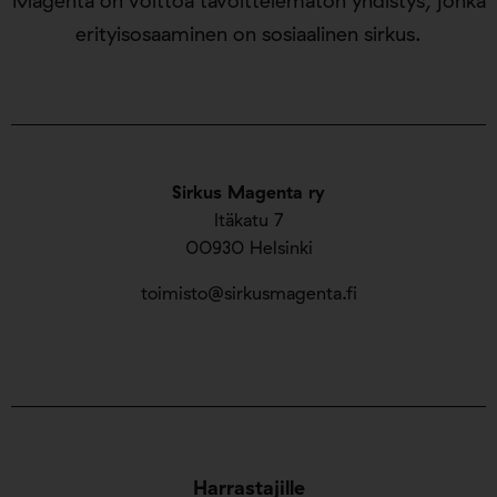
Magenta on voittoa tavoittelematon yhdistys, jonka
erityisosaaminen on sosiaalinen sirkus.
Sirkus Magenta ry
Itäkatu 7
00930 Helsinki
toimisto@sirkusmagenta.fi
Harrastajille