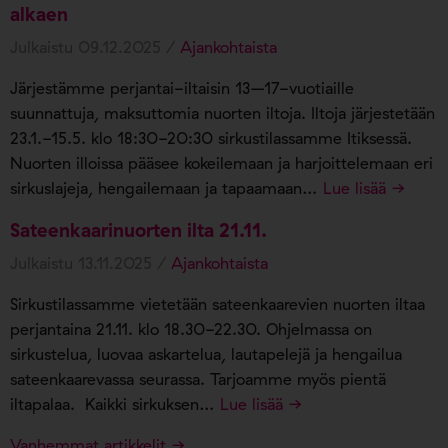
alkaen
Julkaistu 09.12.2025 /
Ajankohtaista
Järjestämme perjantai-iltaisin 13–17-vuotiaille
suunnattuja, maksuttomia nuorten iltoja. Iltoja järjestetään
23.1.-15.5. klo 18:30-20:30 sirkustilassamme Itiksessä.
Nuorten illoissa pääsee kokeilemaan ja harjoittelemaan eri
sirkuslajeja, hengailemaan ja tapaamaan…
Lue lisää →
Sateenkaarinuorten ilta 21.11.
Julkaistu 13.11.2025 /
Ajankohtaista
Sirkustilassamme vietetään sateenkaarevien nuorten iltaa
perjantaina 21.11. klo 18.30-22.30. Ohjelmassa on
sirkustelua, luovaa askartelua, lautapelejä ja hengailua
sateenkaarevassa seurassa. Tarjoamme myös pientä
iltapalaa. Kaikki sirkuksen…
Lue lisää →
Vanhemmat artikkelit →