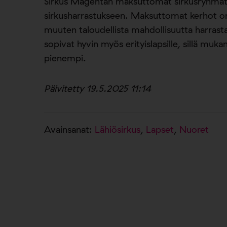
Sirkus Magentan maksuttomat sirkusryhmät 
sirkusharrastukseen. Maksuttomat kerhot on eri
muuten taloudellista mahdollisuutta harras
sopivat hyvin myös erityislapsille, sillä muk
pienempi.
Päivitetty 19.5.2025 11:14
Avainsanat:
Lähiösirkus
,
Lapset
,
Nuoret