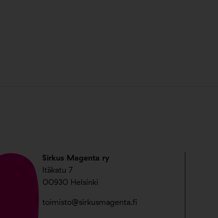
Sirkus Magenta ry
Itäkatu 7
00930 Helsinki
toimisto@sirkusmagenta.fi