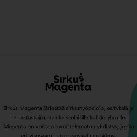
Sirkus Magenta järjestää sirkustyöpajoja, esityksiä ja
harrastustoimintaa kaikenlaisille kohderyhmille.
Magenta on voittoa tavoittelematon yhdistys, jonka
erityisosaaminen on sosiaalinen sirkus.