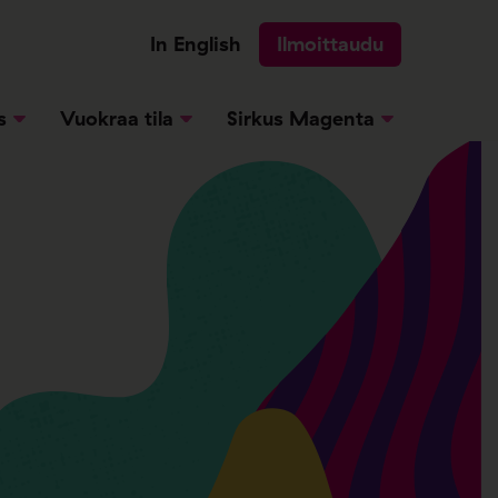
In English
Ilmoittaudu
s
Vuokraa tila
Sirkus Magenta