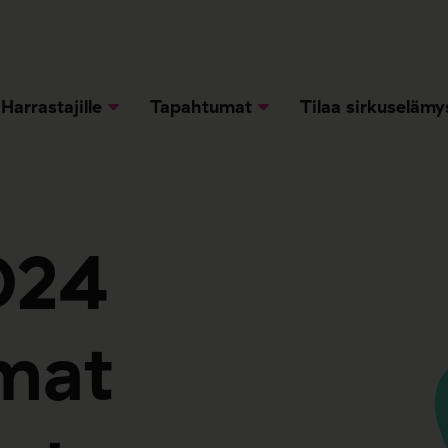
Harrastajille
Tapahtumat
Tilaa sirkuselämy
024
mat