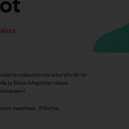
ot
aista
 muutamia maksuttomia sirkuryhmiä Itä-
lla ja Sirkus Magentan tilassa
sirkukseen!
nen vaaditaan. (Päivitys: