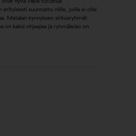
ovat hyvä väylä tutustua
tyisesti suunnattu niille, joilla ei olisi
taa. Matalan kynnyksen sirkusryhmät
ana on kaksi ohjaajaa ja ryhmäkoko on