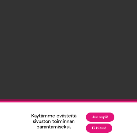
Käytämme evästeitä
Jee sopii!
sivuston toiminnan
parantamiseksi.
Ei kiitos!