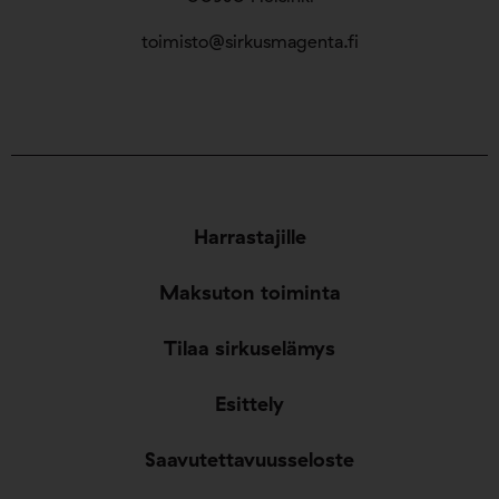
toimisto@sirkusmagenta.fi
Harrastajille
Maksuton toiminta
Tilaa sirkuselämys
Esittely
Saavutettavuusseloste