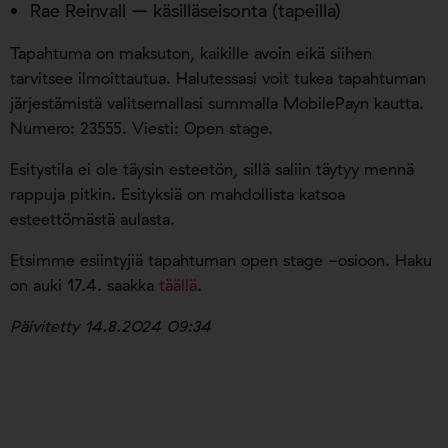
Rae Reinvall – käsilläseisonta (tapeilla)
Tapahtuma on maksuton, kaikille avoin eikä siihen
tarvitsee ilmoittautua. Halutessasi voit tukea tapahtuman
järjestämistä valitsemallasi summalla MobilePayn kautta.
Numero: 23555. Viesti: Open stage.
Esitystila ei ole täysin esteetön, sillä saliin täytyy mennä
rappuja pitkin. Esityksiä on mahdollista katsoa
esteettömästä aulasta.
Etsimme esiintyjiä tapahtuman open stage -osioon. Haku
on auki 17.4. saakka
täällä
.
Päivitetty 14.8.2024 09:34