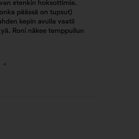
van etenkin hoksottimia.
jonka päässä on tupsut)
hden kepin avulla vaatii
ykyä. Roni näkee temppuilun