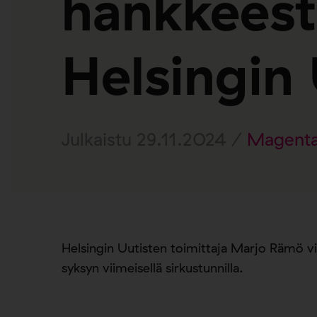
hankkeest
Helsingin 
Julkaistu 29.11.2024 /
Magenta
Helsingin Uutisten toimittaja Marjo Rämö vi
syksyn viimeisellä sirkustunnilla.