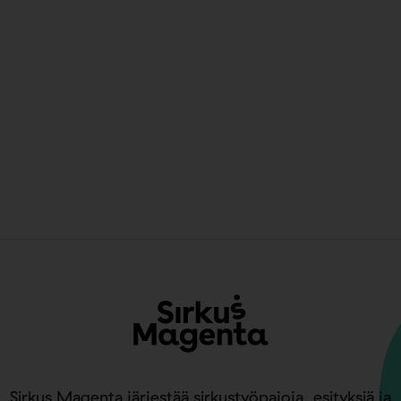
Sirkus Magenta järjestää sirkustyöpajoja, esityksiä ja