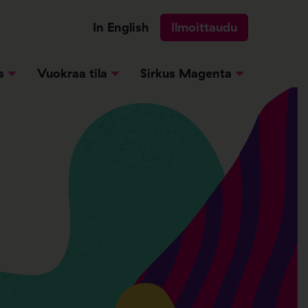
In English
Ilmoittaudu
s
Vuokraa tila
Sirkus Magenta