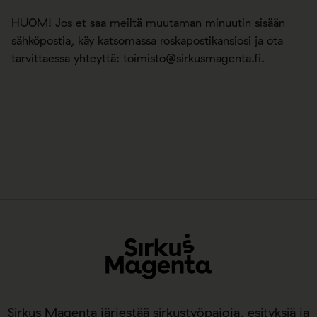
HUOM! Jos et saa meiltä muutaman minuutin sisään
sähköpostia, käy katsomassa roskapostikansiosi ja ota
tarvittaessa yhteyttä:
toimisto@sirkusmagenta.fi
.
Sirkus Magenta järjestää sirkustyöpajoja, esityksiä ja