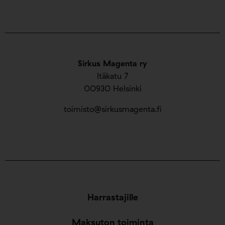
Sirkus Magenta ry
Itäkatu 7
00930 Helsinki
toimisto@sirkusmagenta.fi
Harrastajille
Maksuton toiminta