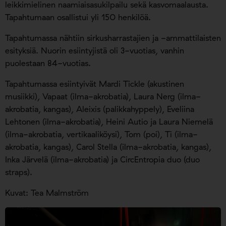
leikkimielinen naamiaisasukilpailu sekä kasvomaalausta.
Tapahtumaan osallistui yli 150 henkilöä.
Tapahtumassa nähtiin sirkusharrastajien ja -ammattilaisten
esityksiä. Nuorin esiintyjistä oli 3-vuotias, vanhin
puolestaan 84-vuotias.
Tapahtumassa esiintyivät Mardi Tickle (akustinen
musiikki), Vapaat (ilma-akrobatia), Laura Nerg (ilma-
akrobatia, kangas), Aleixis (palikkahyppely), Eveliina
Lehtonen (ilma-akrobatia), Heini Autio ja Laura Niemelä
(ilma-akrobatia, vertikaaliköysi), Tom (poi), Ti (ilma-
akrobatia, kangas), Carol Stella (ilma-akrobatia, kangas),
Inka Järvelä (ilma-akrobatia) ja CircEntropia duo (duo
straps).
Kuvat: Tea Malmström