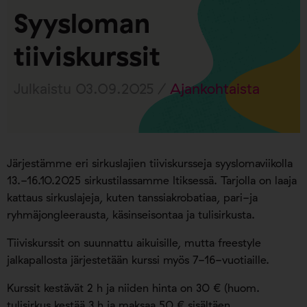
Syysloman
tiiviskurssit
Julkaistu 03.09.2025 /
Ajankohtaista
Järjestämme eri sirkuslajien tiiviskursseja syyslomaviikolla
13.-16.10.2025 sirkustilassamme Itiksessä. Tarjolla on laaja
kattaus sirkuslajeja, kuten tanssiakrobatiaa, pari-ja
ryhmäjongleerausta, käsinseisontaa ja tulisirkusta.
Tiiviskurssit on suunnattu aikuisille, mutta freestyle
jalkapallosta järjestetään kurssi myös 7-16-vuotiaille.
Kurssit kestävät 2 h ja niiden hinta on 30 € (huom.
tulisirkus kestää 3 h ja maksaa 50 € sisältäen