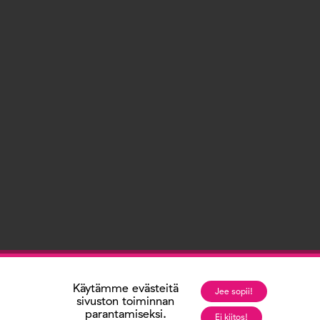
Käytämme evästeitä
Jee sopii!
sivuston toiminnan
parantamiseksi.
Ei kiitos!