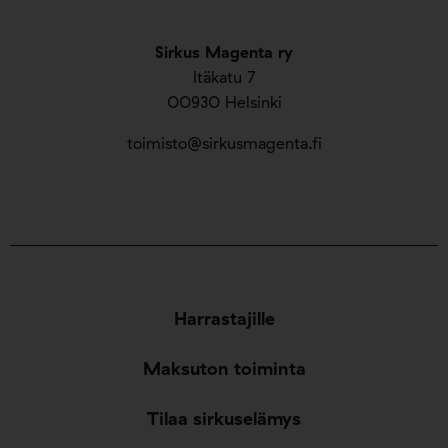
Sirkus Magenta ry
Itäkatu 7
00930 Helsinki
toimisto@sirkusmagenta.fi
Harrastajille
Maksuton toiminta
Tilaa sirkuselämys