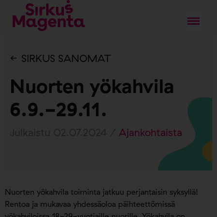
SIRKUS SANOMAT
Nuorten yökahvila
6.9.-29.11.
Julkaistu 02.07.2024 /
Ajankohtaista
Nuorten yökahvila toiminta jatkuu perjantaisin syksyllä!
Rentoa ja mukavaa yhdessäoloa päihteettömissä
yökahviloissa 18-29-vuotiaille nuorille. Yökahvila on