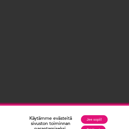
Käytämme evästeitä
Jee sopii!
sivuston toiminnan
parantamiseksi.