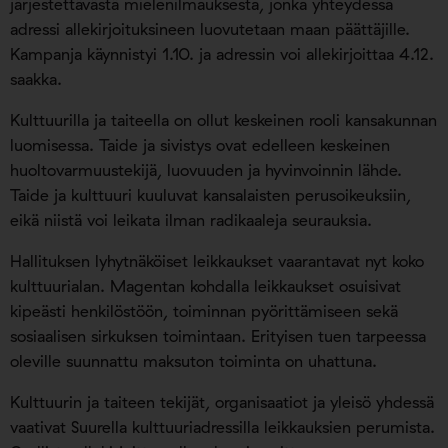
järjestettävästä mielenilmauksesta, jonka yhteydessä
adressi allekirjoituksineen luovutetaan maan päättäjille.
Kampanja käynnistyi 1.10. ja adressin voi allekirjoittaa 4.12.
saakka.
Kulttuurilla ja taiteella on ollut keskeinen rooli kansakunnan
luomisessa. Taide ja sivistys ovat edelleen keskeinen
huoltovarmuustekijä, luovuuden ja hyvinvoinnin lähde.
Taide ja kulttuuri kuuluvat kansalaisten perusoikeuksiin,
eikä niistä voi leikata ilman radikaaleja seurauksia.
Hallituksen lyhytnäköiset leikkaukset vaarantavat nyt koko
kulttuurialan. Magentan kohdalla leikkaukset osuisivat
kipeästi henkilöstöön, toiminnan pyörittämiseen sekä
sosiaalisen sirkuksen toimintaan. Erityisen tuen tarpeessa
oleville suunnattu maksuton toiminta on uhattuna.
Kulttuurin ja taiteen tekijät, organisaatiot ja yleisö yhdessä
vaativat Suurella kulttuuriadressilla leikkauksien perumista.