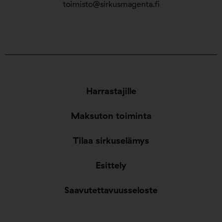
toimisto@sirkusmagenta.fi
Harrastajille
Maksuton toiminta
Tilaa sirkuselämys
Esittely
Saavutettavuusseloste