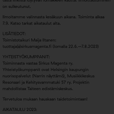
tästä linkistä löytyvän lomakkeen kautta: Ilmoittautuminen
on sulkeutunut.
Ilmoitamme valinnasta kesäkuun aikana. Toiminta alkaa
7.9. Katso tarkat aikataulut alta.
LISÄTIEDOT:
Toimistotaikuri Maija Iltanen:
tuottaja(a)sirkusmagenta.fi (lomalla 22.6.–7.8.2023)
YHTEISTYÖKUMPPANIT:
Toiminnasta vastaa Sirkus Magenta ry.
Yhteistyökumppanit ovat Helsingin kaupungin
nuorisopalvelut (Narrin näyttämö), Musiikkikeskus
Resonaari ja Kehitysvammatuki 57 ry. Projektin
mahdollistaa Taiteen edistämiskeskus.
Tervetuloa mukaan hauskaan taidetoimintaan!
AIKATAULU 2023: