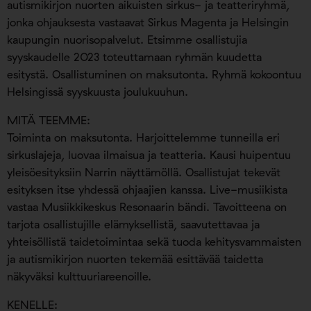
autismikirjon nuorten aikuisten sirkus- ja teatteriryhmä,
jonka ohjauksesta vastaavat Sirkus Magenta ja Helsingin
kaupungin nuorisopalvelut. Etsimme osallistujia
syyskaudelle 2023 toteuttamaan ryhmän kuudetta
esitystä. Osallistuminen on maksutonta. Ryhmä kokoontuu
Helsingissä syyskuusta joulukuuhun.
MITÄ TEEMME:
Toiminta on maksutonta. Harjoittelemme tunneilla eri
sirkuslajeja, luovaa ilmaisua ja teatteria. Kausi huipentuu
yleisöesityksiin Narrin näyttämöllä. Osallistujat tekevät
esityksen itse yhdessä ohjaajien kanssa. Live-musiikista
vastaa Musiikkikeskus Resonaarin bändi. Tavoitteena on
tarjota osallistujille elämyksellistä, saavutettavaa ja
yhteisöllistä taidetoimintaa sekä tuoda kehitysvammaisten
ja autismikirjon nuorten tekemää esittävää taidetta
näkyväksi kulttuuriareenoille.
KENELLE: