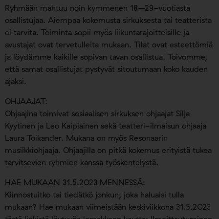
Ryhmään mahtuu noin kymmenen 18–29-vuotiasta
osallistujaa. Aiempaa kokemusta sirkuksesta tai teatterista
ei tarvita. Toiminta sopii myös liikuntarajoitteisille ja
avustajat ovat tervetulleita mukaan. Tilat ovat esteettömiä
ja löydämme kaikille sopivan tavan osallistua. Toivomme,
että samat osallistujat pystyvät sitoutumaan koko kauden
ajaksi.
OHJAAJAT:
Ohjaajina toimivat sosiaalisen sirkuksen ohjaajat Silja
Kyytinen ja Leo Kaipiainen sekä teatteri-ilmaisun ohjaaja
Laura Toikander. Mukana on myös Resonaarin
musiikkiohjaaja. Ohjaajilla on pitkä kokemus erityistä tukea
tarvitsevien ryhmien kanssa työskentelystä.
HAE MUKAAN 31.5.2023 MENNESSÄ:
Kiinnostuitko tai tiedätkö jonkun, joka haluaisi tulla
mukaan? Hae mukaan viimeistään keskiviikkona 31.5.2023