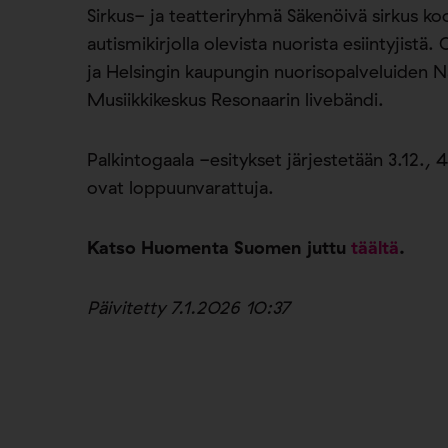
Sirkus- ja teatteriryhmä Säkenöivä sirkus k
autismikirjolla olevista nuorista esiintyjist
ja Helsingin kaupungin nuorisopalveluiden Na
Musiikkikeskus Resonaarin livebändi.
Palkintogaala -esitykset järjestetään 3.12., 4
ovat loppuunvarattuja.
Katso Huomenta Suomen juttu
täältä
.
Päivitetty 7.1.2026 10:37