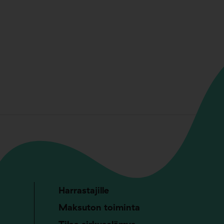
Harrastajille
Maksuton toiminta