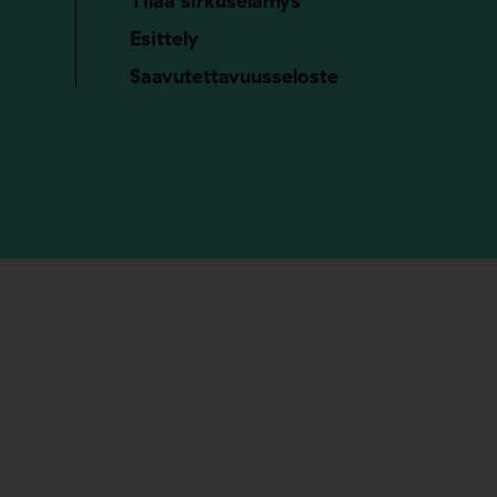
Tilaa sirkuselämys
Esittely
Saavutettavuusseloste