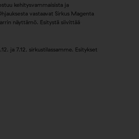
oostuu kehitysvammaisista ja
ä. Ohjauksesta vastaavat Sirkus Magenta
rrin näyttämö. Esitystä siivittää
.12. ja 7.12. sirkustilassamme. Esitykset