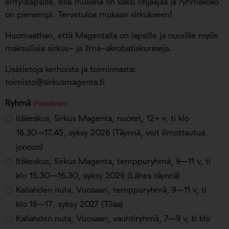
erityislapsille, sillä mukana on kaksi ohjaajaa ja ryhmäkoko
on pienempi. Tervetuloa mukaan sirkukseen!
Huomaathan, että Magentalla on lapsille ja nuorille myös
maksullisia sirkus- ja ilma-akrobatiakursseja.
Lisätietoja kerhoista ja toiminnasta:
toimisto@sirkusmagenta.fi
Ryhmä
(Pakollinen)
Itäkeskus, Sirkus Magenta, nuoret, 12+ v, ti klo
16.30–17.45, syksy 2026 (Täynnä, voit ilmottautua
jonoon)
Itäkeskus, Sirkus Magenta, temppuryhmä, 9–11 v, ti
klo 15.30–16.30, syksy 2026 (Lähes täynnä)
Kallahden nuta, Vuosaari, temppuryhmä, 9–11 v, ti
klo 16–17, syksy 2027 (Tilaa)
Kallahden nuta, Vuosaari, vauhtiryhmä, 7–9 v, ti klo