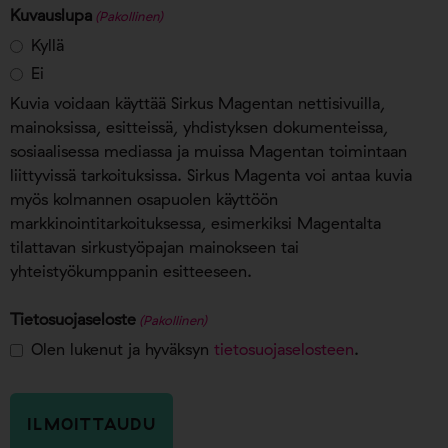
Kuvauslupa
(Pakollinen)
Kyllä
Ei
Kuvia voidaan käyttää Sirkus Magentan nettisivuilla,
mainoksissa, esitteissä, yhdistyksen dokumenteissa,
sosiaalisessa mediassa ja muissa Magentan toimintaan
liittyvissä tarkoituksissa. Sirkus Magenta voi antaa kuvia
myös kolmannen osapuolen käyttöön
markkinointitarkoituksessa, esimerkiksi Magentalta
tilattavan sirkustyöpajan mainokseen tai
yhteistyökumppanin esitteeseen.
Tietosuojaseloste
(Pakollinen)
Olen lukenut ja hyväksyn
tietosuojaselosteen
.