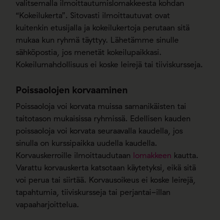
valitsemalla ilmoittautumislomakkeesta kohdan
“Kokeilukerta”. Sitovasti ilmoittautuvat ovat
kuitenkin etusijalla ja kokeilukertoja perutaan sitä
mukaa kun ryhmä täyttyy. Lähetämme sinulle
sähköpostia, jos menetät kokeilupaikkasi.
Kokeilumahdollisuus ei koske leirejä tai tiiviskursseja.
Poissaolojen korvaaminen
Poissaoloja voi korvata muissa samanikäisten tai
taitotason mukaisissa ryhmissä. Edellisen kauden
poissaoloja voi korvata seuraavalla kaudella, jos
sinulla on kurssipaikka uudella kaudella.
Korvauskerroille ilmoittaudutaan
lomakkeen
kautta.
Varattu korvauskerta katsotaan käytetyksi, eikä sitä
voi perua tai siirtää. Korvausoikeus ei koske leirejä,
tapahtumia, tiiviskursseja tai perjantai-illan
vapaaharjoittelua.