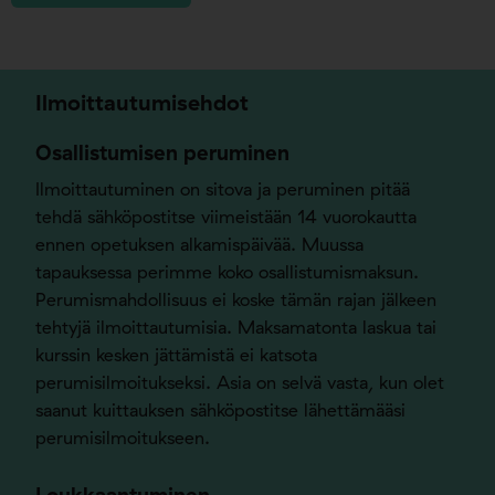
Ilmoittautumisehdot
Osallistumisen peruminen
Ilmoittautuminen on sitova ja peruminen pitää
tehdä sähköpostitse viimeistään 14 vuorokautta
ennen opetuksen alkamispäivää. Muussa
tapauksessa perimme koko osallistumismaksun.
Perumismahdollisuus ei koske tämän rajan jälkeen
tehtyjä ilmoittautumisia. Maksamatonta laskua tai
kurssin kesken jättämistä ei katsota
perumisilmoitukseksi. Asia on selvä vasta, kun olet
saanut kuittauksen sähköpostitse lähettämääsi
perumisilmoitukseen.