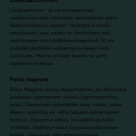
Loukkaantuminen
Loukkaantumis- tai sairaustapauksissa
osallistumismaksu hyvitetään sairausloman ajalta
lääkärintodistusta vastaan. Hyvitystä ei tehdä
takautuvasti, vaan asiasta on ilmoitettava heti
osoitteeseen
toimisto@sirkusmagenta.fi
. Et voi
yhdistää yksittäisiä poissaoloja ja hakea niistä
palautusta. Hyvitys ei koske kaverin tai parin
osallistumismaksua.
Force majeure
Sirkus Magenta siirtyy etäopetukseen, jos lähiopetus
joudutaan lopettamaan meistä riippumattomista
syistä. Etäopetusta järjestetään kaksi viikkoa, jonka
jälkeen osallistuja voi valita haluaako jatkaa kauden
loppuun. Etäopetus jatkuu, jos osallistujia tulee
riittävästi. Osallistumaksun loppuosa palautetaan
kaikille, jotka eivät jatka etäopetuksessa.