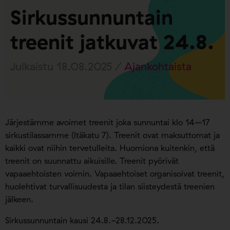
Sirkussunnuntain
treenit jatkuvat 24.8.
Julkaistu 18.08.2025 /
Ajankohtaista
Järjestämme avoimet treenit joka sunnuntai klo 14–17
sirkustilassamme (Itäkatu 7). Treenit ovat maksuttomat ja
kaikki ovat niihin tervetulleita. Huomiona kuitenkin, että
treenit on suunnattu aikuisille. Treenit pyörivät
vapaaehtoisten voimin. Vapaaehtoiset organisoivat treenit,
huolehtivat turvallisuudesta ja tilan siisteydestä treenien
jälkeen.
Sirkussunnuntain kausi 24.8.-28.12.2025.