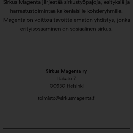
Sirkus Magenta järjestää sirkustyöpajoja, esityksiä ja
harrastustoimintaa kaikenlaisille kohderyhmille.
Magenta on voittoa tavoittelematon yhdistys, jonka
erityisosaaminen on sosiaalinen sirkus.
Sirkus Magenta ry
Itäkatu 7
00930 Helsinki
toimisto@sirkusmagenta.fi