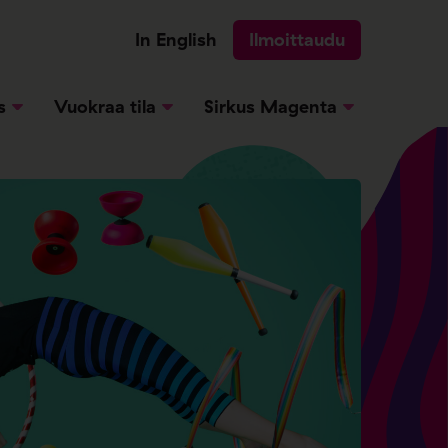
In English
Ilmoittaudu
s
Vuokraa tila
Sirkus Magenta