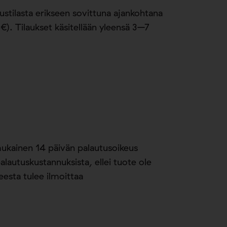
stilasta erikseen sovittuna ajankohtana
€). Tilaukset käsitellään yleensä 3–7
mukainen 14 päivän palautusoikeus
alautuskustannuksista, ellei tuote ole
eesta tulee ilmoittaa