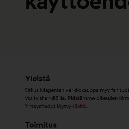
käyttöehd
Yleistä
Sirkus Magentan verkkokauppa myy fanituotte
yksityishenkilöille. Pidätämme oikeuden hint
Yhteystiedot löytyy
täältä
.
Toimitus