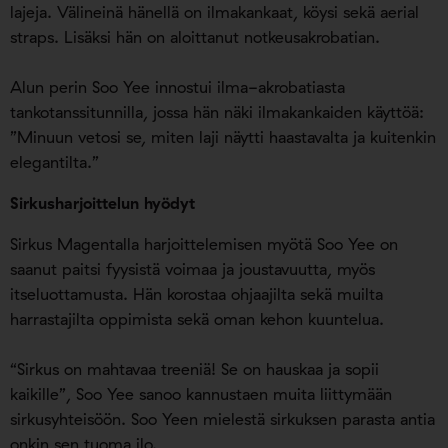
lajeja. Välineinä hänellä on ilmakankaat, köysi sekä aerial
straps. Lisäksi hän on aloittanut notkeusakrobatian.
Alun perin Soo Yee innostui ilma-akrobatiasta
tankotanssitunnilla, jossa hän näki ilmakankaiden käyttöä:
”Minuun vetosi se, miten laji näytti haastavalta ja kuitenkin
elegantilta.”
Sirkusharjoittelun hyödyt
Sirkus Magentalla harjoittelemisen myötä Soo Yee on
saanut paitsi fyysistä voimaa ja joustavuutta, myös
itseluottamusta. Hän korostaa ohjaajilta sekä muilta
harrastajilta oppimista sekä oman kehon kuuntelua.
“Sirkus on mahtavaa treeniä! Se on hauskaa ja sopii
kaikille”, Soo Yee sanoo kannustaen muita liittymään
sirkusyhteisöön. Soo Yeen mielestä sirkuksen parasta antia
onkin sen tuoma ilo.